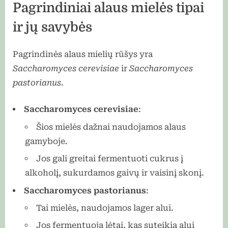
Pagrindiniai alaus mielės tipai
ir jų savybės
Pagrindinės alaus mielių rūšys yra
Saccharomyces cerevisiae
ir
Saccharomyces
pastorianus
.
Saccharomyces cerevisiae
:
Šios mielės dažnai naudojamos alaus
gamyboje.
Jos gali greitai fermentuoti cukrus į
alkoholį, sukurdamos gaivų ir vaisinį skonį.
Saccharomyces pastorianus
:
Tai mielės, naudojamos lager alui.
Jos fermentuoja lėtai, kas suteikia alui