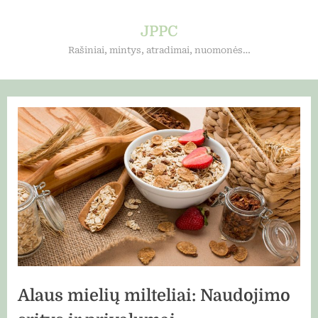
Skip
to
JPPC
content
Rašiniai, mintys, atradimai, nuomonės…
Alaus mielių milteliai: Naudojimo