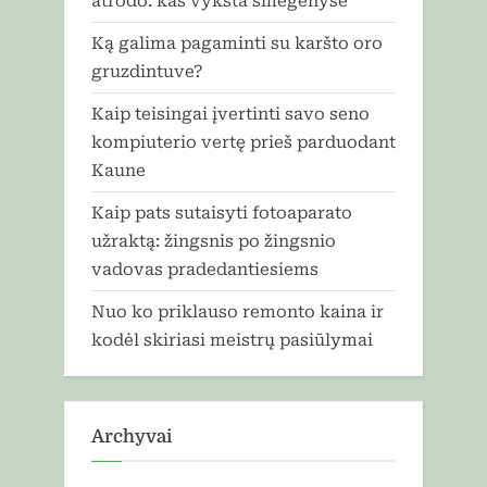
atrodo: kas vyksta smegenyse
Ką galima pagaminti su karšto oro
gruzdintuve?
Kaip teisingai įvertinti savo seno
kompiuterio vertę prieš parduodant
Kaune
Kaip pats sutaisyti fotoaparato
užraktą: žingsnis po žingsnio
vadovas pradedantiesiems
Nuo ko priklauso remonto kaina ir
kodėl skiriasi meistrų pasiūlymai
Archyvai