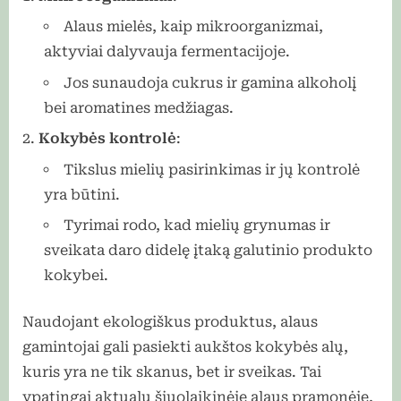
Alaus mielės, kaip mikroorganizmai,
aktyviai dalyvauja fermentacijoje.
Jos sunaudoja cukrus ir gamina alkoholį
bei aromatines medžiagas.
Kokybės kontrolė
:
Tikslus mielių pasirinkimas ir jų kontrolė
yra būtini.
Tyrimai rodo, kad mielių grynumas ir
sveikata daro didelę įtaką galutinio produkto
kokybei.
Naudojant ekologiškus produktus, alaus
gamintojai gali pasiekti aukštos kokybės alų,
kuris yra ne tik skanus, bet ir sveikas. Tai
ypatingai aktualu šiuolaikinėje alaus pramonėje,