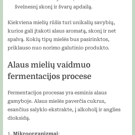
švelnesnį skonį ir švarų apdailą.
Kiekviena mielių rūšis turi unikalių savybių,
kurios gali įtakoti alaus aromatą, skonį ir net
spalvą. Kokių tipų mielės bus pasirinktos,
priklauso nuo norimo galutinio produkto.
Alaus mielių vaidmuo
fermentacijos procese
Fermentacijos procesas yra esminis alaus
gamyboje. Alaus mielės paverčia cukrus,
esančius salyklo ekstrakte, į alkoholį ir anglies
dioksidą.
Mikroorganizmai
: