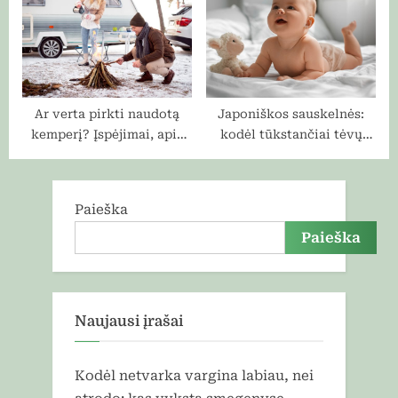
maršrutą
Ar verta pirkti naudotą
Japoniškos sauskelnės:
kemperį? Įspėjimai, apie
kodėl tūkstančiai tėvų
kuriuos dažniausiai
renkasi šias premium
nutylima
kokybės prekes?
Paieška
Paieška
Naujausi įrašai
Kodėl netvarka vargina labiau, nei