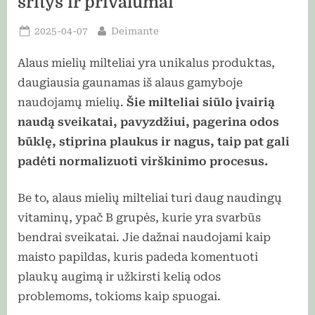
sritys ir privalumai
Posted
By
2025-04-07
Deimante
on
Alaus mielių milteliai yra unikalus produktas,
daugiausia gaunamas iš alaus gamyboje
naudojamų mielių.
Šie milteliai siūlo įvairią
naudą sveikatai, pavyzdžiui, pagerina odos
būklę, stiprina plaukus ir nagus, taip pat gali
padėti normalizuoti virškinimo procesus.
Be to, alaus mielių milteliai turi daug naudingų
vitaminų, ypač B grupės, kurie yra svarbūs
bendrai sveikatai. Jie dažnai naudojami kaip
maisto papildas, kuris padeda komentuoti
plaukų augimą ir užkirsti kelią odos
problemoms, tokioms kaip spuogai.