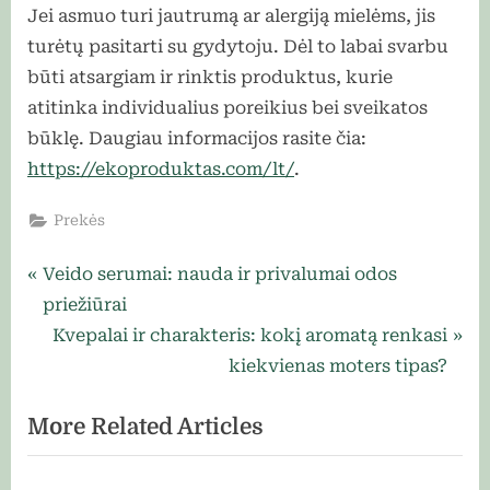
Jei asmuo turi jautrumą ar alergiją mielėms, jis
turėtų pasitarti su gydytoju. Dėl to labai svarbu
būti atsargiam ir rinktis produktus, kurie
atitinka individualius poreikius bei sveikatos
būklę. Daugiau informacijos rasite čia:
https://ekoproduktas.com/lt/
.
Prekės
Navigacija
P
Veido serumai: nauda ir privalumai odos
r
priežiūrai
tarp
e
N
Kvepalai ir charakteris: kokį aromatą renkasi
įrašų
v
e
kiekvienas moters tipas?
i
x
More Related Articles
o
t
u
P
s
o