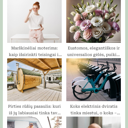
P
s
o
t
s
:
t
:
Marškinėliai moterims:
Eustomos, elegantiškos ir
kaip išsirinkti teisingai ir
universalios gėlės, puikiai
stilingai
tinkančios bet kokiai
progai
Pirties rūšių pasaulis: kuri
Koks elektrinis dviratis
iš jų labiausiai tinka tavo
tinka miestui, o koks –
kūnui ir gyvenimo būdui?
priemiesčiui? Specialisto
patarimai pagal tavo