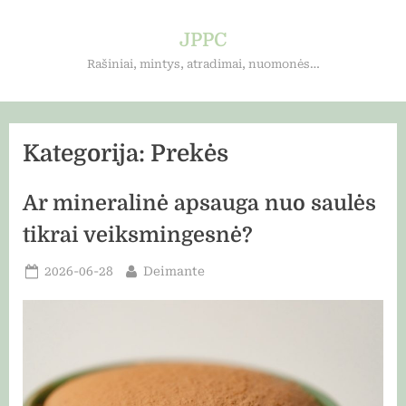
Skip
to
JPPC
content
Rašiniai, mintys, atradimai, nuomonės…
Kategorija:
Prekės
Ar mineralinė apsauga nuo saulės
tikrai veiksmingesnė?
Posted
By
2026-06-28
Deimante
on