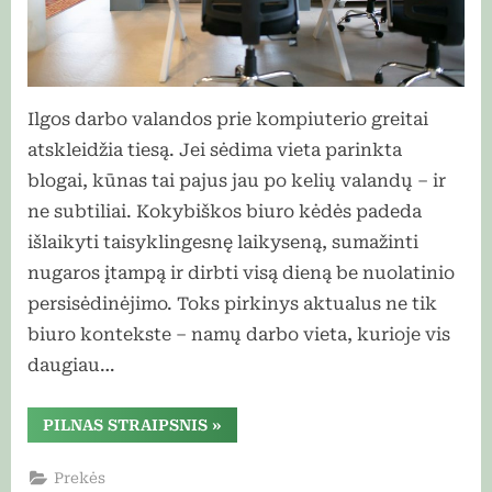
Ilgos darbo valandos prie kompiuterio greitai
atskleidžia tiesą. Jei sėdima vieta parinkta
blogai, kūnas tai pajus jau po kelių valandų – ir
ne subtiliai. Kokybiškos biuro kėdės padeda
išlaikyti taisyklingesnę laikyseną, sumažinti
nugaros įtampą ir dirbti visą dieną be nuolatinio
persisėdinėjimo. Toks pirkinys aktualus ne tik
biuro kontekste – namų darbo vieta, kurioje vis
daugiau…
“Ergonomiškos
PILNAS STRAIPSNIS
»
biuro
kėdės:
ką
Prekės
svarbu