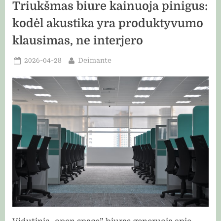
Triukšmas biure kainuoja pinigus:
gerai
parinkta
dovana
kodėl akustika yra produktyvumo
vyrui”
klausimas, ne interjero
Posted
By
2026-04-28
Deimante
on