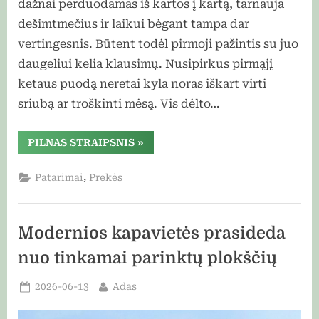
dažnai perduodamas iš kartos į kartą, tarnauja
dešimtmečius ir laikui bėgant tampa dar
vertingesnis. Būtent todėl pirmoji pažintis su juo
daugeliui kelia klausimų. Nusipirkus pirmąjį
ketaus puodą neretai kyla noras iškart virti
sriubą ar troškinti mėsą. Vis dėlto…
“Ką
PILNAS STRAIPSNIS
»
verta
žinoti
prieš
,
Patarimai
Prekės
pirmą
kartą
naudojant
ketaus
puodą?”
Modernios kapavietės prasideda
nuo tinkamai parinktų plokščių
Posted
By
2026-06-13
Adas
on