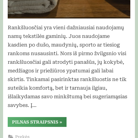
Rankšluosčiai yra vieni dažniausiai naudojamų
namų tekstilės gaminių. Juos naudojame
kasdien po dušo, maudynių, sporto ar tiesiog
rankoms nusausinti. Nors iš pirmo žvilgsnio visi
rankšluosčiai gali atrodyti panašūs, jų kokybė,
medžiagos ir priežiūros ypatumai gali labai
skirtis. Tinkamai pasirinktas rankšluostis ne tik
suteikia komfortą, bet ir tarnauja ilgiau,
išlaikydamas savo minkštumą bei sugeriamąsias
savybes. Į…
“Kaip
PILNAS STRAIPSNIS
»
išsirinkti
rankšluosčius
ir
Prekės