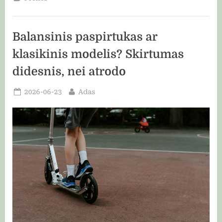
tinkamai
juos
prižiūrėti?”
Balansinis paspirtukas ar
klasikinis modelis? Skirtumas
didesnis, nei atrodo
Posted
By
2026-06-23
Adas
on