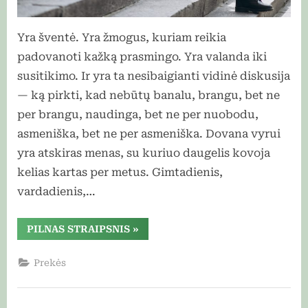
Yra šventė. Yra žmogus, kuriam reikia
padovanoti kažką prasmingo. Yra valanda iki
susitikimo. Ir yra ta nesibaigianti vidinė diskusija
— ką pirkti, kad nebūtų banalu, brangu, bet ne
per brangu, naudinga, bet ne per nuobodu,
asmeniška, bet ne per asmeniška. Dovana vyrui
yra atskiras menas, su kuriuo daugelis kovoja
kelias kartas per metus. Gimtadienis,
vardadienis,…
“Dovanos
PILNAS STRAIPSNIS
»
klausimas,
kuris
kasmet
Prekės
kartojasi:
ką
iš
tikrųjų
reiškia