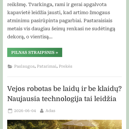
reikšmę. Tvarkinga, rami ir gerai apgalvota
kapavietė leidžia jausti, kad artimo žmogaus
atminimu pasirūpinta pagarbiai. Pastaraisiais
metais vis daugiau šeimų renkasi ne sudėtingą
dekorą, o vientisą…
“Modernios
PILNAS STRAIPSNIS
»
kapavietės
prasideda
nuo
,
,
Paslaugos
Patarimai
Prekės
tinkamai
parinktų
plokščių”
Vejos robotas be laidų ir be klaidų?
Naujausia technologija tai leidžia
Posted
By
2026-06-04
Adas
on