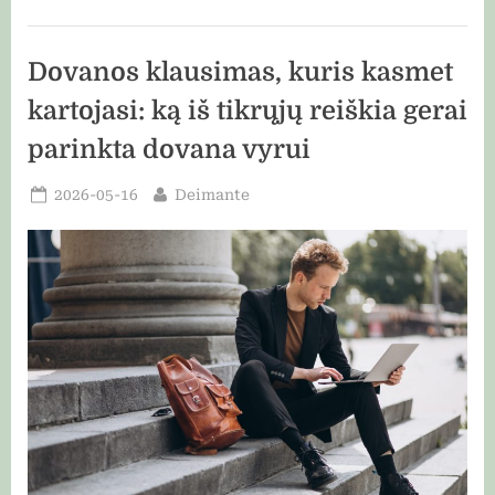
žinoti
prieš
perkant”
Dovanos klausimas, kuris kasmet
kartojasi: ką iš tikrųjų reiškia gerai
parinkta dovana vyrui
Posted
By
2026-05-16
Deimante
on