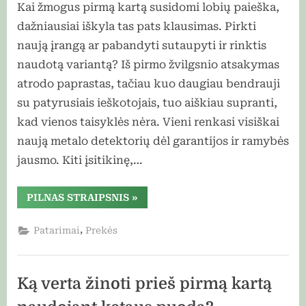
Kai žmogus pirmą kartą susidomi lobių paieška,
dažniausiai iškyla tas pats klausimas. Pirkti
naują įrangą ar pabandyti sutaupyti ir rinktis
naudotą variantą? Iš pirmo žvilgsnio atsakymas
atrodo paprastas, tačiau kuo daugiau bendrauji
su patyrusiais ieškotojais, tuo aiškiau supranti,
kad vienos taisyklės nėra. Vieni renkasi visiškai
naują metalo detektorių dėl garantijos ir ramybės
jausmo. Kiti įsitikinę,…
“Naudotas
PILNAS STRAIPSNIS
»
ar
naujas
metalo
,
Patarimai
Prekės
detektorius:
ką
renkasi
patyrę
ieškotojai?”
Ką verta žinoti prieš pirmą kartą