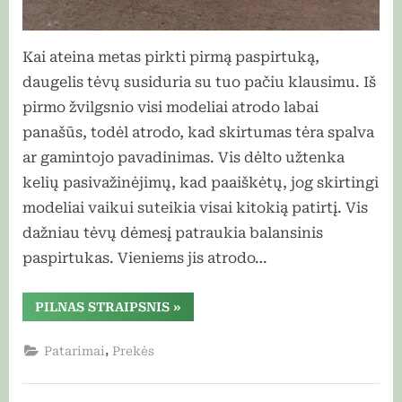
Kai ateina metas pirkti pirmą paspirtuką,
daugelis tėvų susiduria su tuo pačiu klausimu. Iš
pirmo žvilgsnio visi modeliai atrodo labai
panašūs, todėl atrodo, kad skirtumas tėra spalva
ar gamintojo pavadinimas. Vis dėlto užtenka
kelių pasivažinėjimų, kad paaiškėtų, jog skirtingi
modeliai vaikui suteikia visai kitokią patirtį. Vis
dažniau tėvų dėmesį patraukia balansinis
paspirtukas. Vieniems jis atrodo…
“Balansinis
PILNAS STRAIPSNIS
»
paspirtukas
ar
klasikinis
,
Patarimai
Prekės
modelis?
Skirtumas
didesnis,
nei