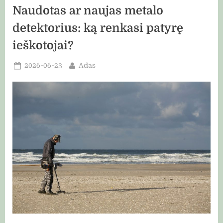
atrodo”
Naudotas ar naujas metalo
detektorius: ką renkasi patyrę
ieškotojai?
Posted
By
2026-06-23
Adas
on