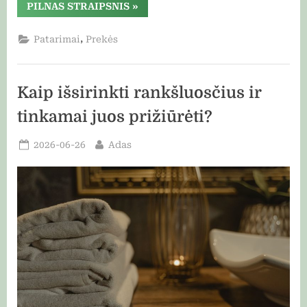
“Ar
PILNAS STRAIPSNIS
»
mineralinė
apsauga
nuo
,
Patarimai
Prekės
saulės
tikrai
veiksmingesnė?”
Kaip išsirinkti rankšluosčius ir
tinkamai juos prižiūrėti?
Posted
By
2026-06-26
Adas
on