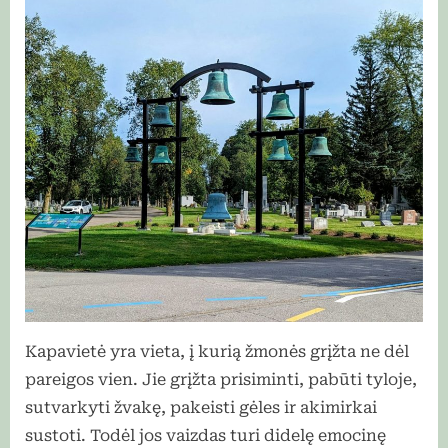
Kapavietė yra vieta, į kurią žmonės grįžta ne dėl
pareigos vien. Jie grįžta prisiminti, pabūti tyloje,
sutvarkyti žvakę, pakeisti gėles ir akimirkai
sustoti. Todėl jos vaizdas turi didelę emocinę