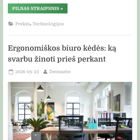
“Vejos
PILNAS STRAIPSNIS
»
robotas
be
laidų
,
Prekės
Technologijos
ir
be
klaidų?
Naujausia
technologija
Ergonomiškos biuro kėdės: ką
tai
leidžia”
svarbu žinoti prieš perkant
Posted
By
2026-05-23
Deimante
on