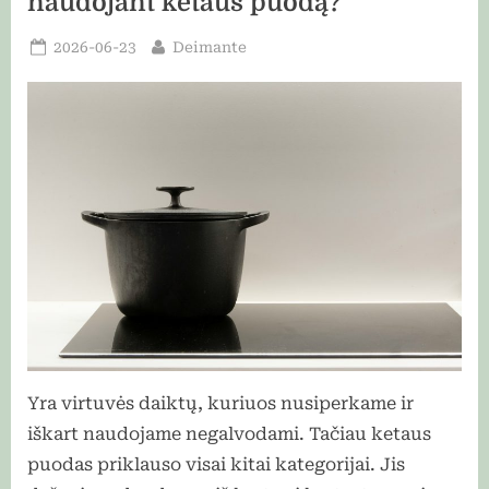
naudojant ketaus puodą?
Posted
By
2026-06-23
Deimante
on
Yra virtuvės daiktų, kuriuos nusiperkame ir
iškart naudojame negalvodami. Tačiau ketaus
puodas priklauso visai kitai kategorijai. Jis