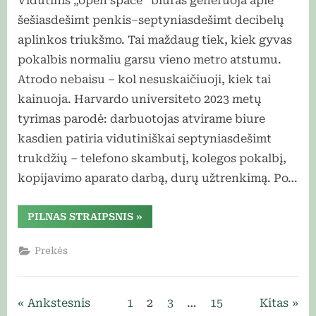
Vidutinis „open space” biuras generuoja apie
šešiasdešimt penkis–septyniasdešimt decibelų
aplinkos triukšmo. Tai maždaug tiek, kiek gyvas
pokalbis normaliu garsu vieno metro atstumu.
Atrodo nebaisu – kol nesuskaičiuoji, kiek tai
kainuoja. Harvardo universiteto 2023 metų
tyrimas parodė: darbuotojas atvirame biure
kasdien patiria vidutiniškai septyniasdešimt
trukdžių – telefono skambutį, kolegos pokalbį,
kopijavimo aparato darbą, durų užtrenkimą. Po…
“Triukšmas
PILNAS STRAIPSNIS
»
biure
kainuoja
pinigus:
Prekės
kodėl
akustika
yra
produktyvumo
klausimas,
Įrašų
Ankstesnis
1
2
3
…
15
Kitas
ne
interjero”