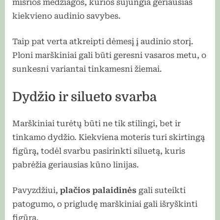
mišrios medžiagos, kurios sujungia geriausias
kiekvieno audinio savybes.
Taip pat verta atkreipti dėmesį į audinio storį.
Ploni marškiniai gali būti geresni vasaros metu, o
sunkesni variantai tinkamesni žiemai.
Dydžio ir silueto svarba
Marškiniai turėtų būti ne tik stilingi, bet ir
tinkamo dydžio. Kiekviena moteris turi skirtingą
figūrą, todėl svarbu pasirinkti siluetą, kuris
pabrėžia geriausias kūno linijas.
Pavyzdžiui,
plačios palaidinės
gali suteikti
patogumo, o prigludę marškiniai gali išryškinti
figūrą.