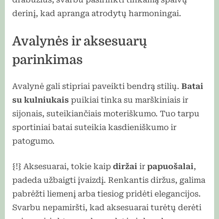
derinį, kad apranga atrodytų harmoningai.
Avalynės ir aksesuarų
parinkimas
Avalynė gali stipriai paveikti bendrą stilių.
Batai
su kulniukais
puikiai tinka su marškiniais ir
sijonais, suteikiančiais moteriškumo. Tuo tarpu
sportiniai batai suteikia kasdieniškumo ir
patogumo.
{!} Aksesuarai, tokie kaip
diržai
ir
papuošalai
,
padeda užbaigti įvaizdį. Renkantis diržus, galima
pabrėžti liemenį arba tiesiog pridėti elegancijos.
Svarbu nepamiršti, kad aksesuarai turėtų derėti