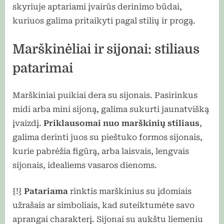
skyriuje aptariami įvairūs derinimo būdai,
kuriuos galima pritaikyti pagal stilių ir progą.
Marškinėliai ir sijonai: stiliaus
patarimai
Marškiniai puikiai dera su sijonais. Pasirinkus
midi arba mini sijoną, galima sukurti jaunatvišką
įvaizdį.
Priklausomai nuo marškinių stiliaus
,
galima derinti juos su pieštuko formos sijonais,
kurie pabrėžia figūrą, arba laisvais, lengvais
sijonais, idealiems vasaros dienoms.
{!}
Patariama
rinktis marškinius su įdomiais
užrašais ar simboliais, kad suteiktumėte savo
aprangai charakterį. Sijonai su aukštu liemeniu