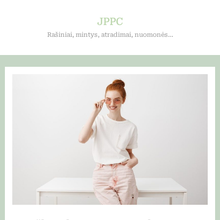
Skip
to
JPPC
content
Rašiniai, mintys, atradimai, nuomonės…