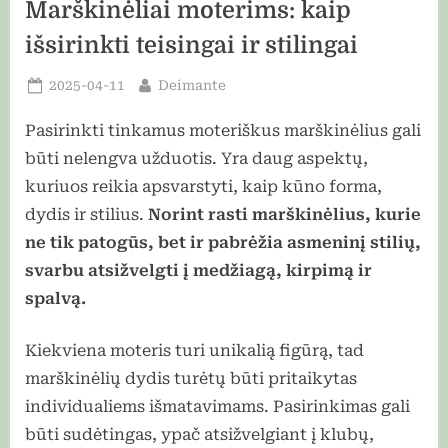
Marškinėliai moterims: kaip
išsirinkti teisingai ir stilingai
Posted
By
2025-04-11
Deimante
on
Pasirinkti tinkamus moteriškus marškinėlius gali
būti nelengva užduotis. Yra daug aspektų,
kuriuos reikia apsvarstyti, kaip kūno forma,
dydis ir stilius.
Norint rasti marškinėlius, kurie
ne tik patogūs, bet ir pabrėžia asmeninį stilių,
svarbu atsižvelgti į medžiagą, kirpimą ir
spalvą.
Kiekviena moteris turi unikalią figūrą, tad
marškinėlių dydis turėtų būti pritaikytas
individualiems išmatavimams. Pasirinkimas gali
būti sudėtingas, ypač atsižvelgiant į klubų,