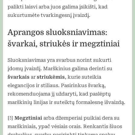
palikti laisvi arba juos galima įsikišti, kad
sukurtumėte tvarkingesnį įvaizdį.
Aprangos sluoksniavimas:
švarkai, striukės ir megztiniai
Sluoksniavimas yra svarbus norint sukurti
įdomų įvaizdį. Marškinius galima derinti su
švarkais
ar
striukėmis
, kurie suteikia
elegancijos ir stiliaus. Pasirinkus švarką,
rekomenduojama jį uždaryti, kad paslėptų
marškinių linijas ir suteiktų formalesnę išvaizdą.
{!}
Megztiniai
arba džemperiai puikiai dera su
marškiniais, ypač vėsiais orais. Renkantis šiuos
drabužius, svarbu pasirinkti tinkamą spalvų