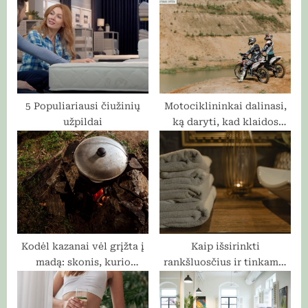
o
t
s
:
t
:
5 Populiariausi čiužinių
Motociklininkai dalinasi,
užpildai
ką daryti, kad klaidos
kelyje nebūtų
skausmingos
Kodėl kazanai vėl grįžta į
Kaip išsirinkti
madą: skonis, kurio
rankšluosčius ir tinkamai
negausi virtuvėje
juos prižiūrėti?