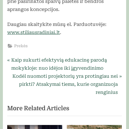
prie pasirinktos spalvų paletės ir bendros
aprangos koncepcijos.
Daugiau skaitykite mūsų el. Parduotuvėje:
www.stiliausradiniai.lt
.
Prekės
Navigacija
P
Kaip sukurti efektyvią edukacinę parodą
r
mokykloje: nuo idėjos iki įgyvendinimo
tarp
e
N
Kodėl nuomoti projektorių yra protingiau nei
įrašų
v
e
pirkti? Atsakymai tiems, kurie organizuoja
i
x
renginius
o
t
More Related Articles
u
P
s
o
P
s