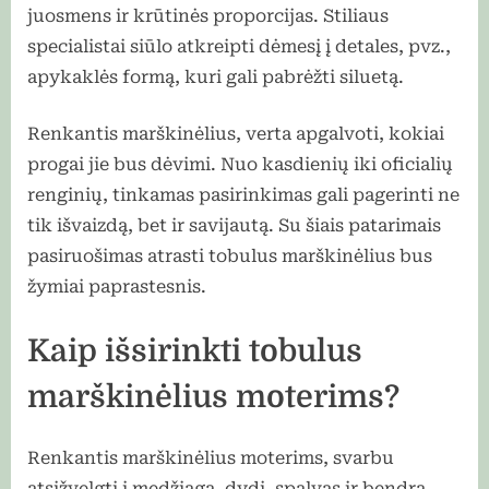
juosmens ir krūtinės proporcijas. Stiliaus
specialistai siūlo atkreipti dėmesį į detales, pvz.,
apykaklės formą, kuri gali pabrėžti siluetą.
Renkantis marškinėlius, verta apgalvoti, kokiai
progai jie bus dėvimi. Nuo kasdienių iki oficialių
renginių, tinkamas pasirinkimas gali pagerinti ne
tik išvaizdą, bet ir savijautą. Su šiais patarimais
pasiruošimas atrasti tobulus marškinėlius bus
žymiai paprastesnis.
Kaip išsirinkti tobulus
marškinėlius moterims?
Renkantis marškinėlius moterims, svarbu
atsižvelgti į medžiagą, dydį, spalvas ir bendrą