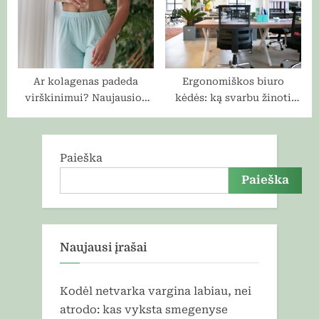
Ar kolagenas padeda
Ergonomiškos biuro
virškinimui? Naujausios
kėdės: ką svarbu žinoti
tendencijos sveikos
prieš perkant
mitybos pasaulyje
Paieška
Paieška
Naujausi įrašai
Kodėl netvarka vargina labiau, nei
atrodo: kas vyksta smegenyse