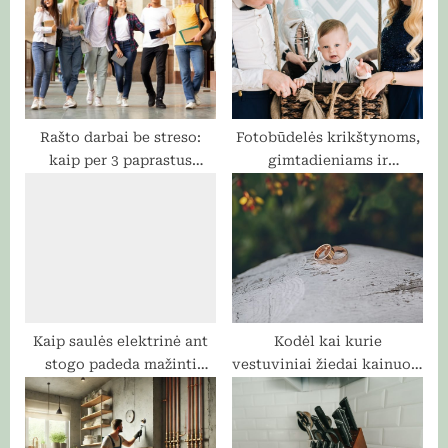
o
t
s
:
t
:
Rašto darbai be streso:
Fotobūdelės krikštynoms,
kaip per 3 paprastus
gimtadieniams ir
žingsnius užtikrinti
jubiliejams: ką verta žinoti
sėkmę?
prieš rezervuojant
Kaip saulės elektrinė ant
Kodėl kai kurie
stogo padeda mažinti
vestuviniai žiedai kainuoja
anglies pėdsaką ir taupyti
daugiau nei jūsų pirmasis
gamtos išteklius
automobilis?