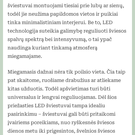
šviestuvai montuojami tiesiai prie lubų ar sienų,
todėl jie neužima papildomos vietos ir puikiai
tinka minimalistiniam interjerui. Be to, LED
technologija suteikia galimybę reguliuoti šviesos
spalvų spektrą bei intensyvumą, o tai ypač
naudinga kuriant tinkamą atmosferą
miegamajame.
Miegamasis dažnai nėra tik poilsio vieta. Čia taip
pat skaitome, ruošiame drabužius ar atliekame
kitas užduotis. Todėl apšvietimas turi būti
universalus ir lengvai reguliuojamas. Dėl šios
priežasties LED šviestuvai tampa idealiu
pasirinkimu – šviestuvai gali būti pritaikomi
įvairiems poreikiams, nuo ryškesnės šviesos
dienos metu iki prigesintos, švelnios šviesos