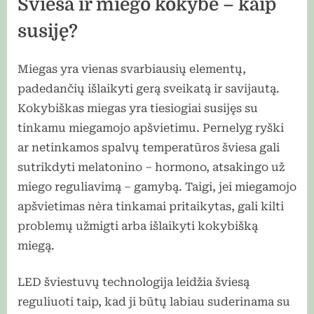
Šviesa ir miego kokybė – kaip
susiję?
Miegas yra vienas svarbiausių elementų,
padedančių išlaikyti gerą sveikatą ir savijautą.
Kokybiškas miegas yra tiesiogiai susijęs su
tinkamu miegamojo apšvietimu. Pernelyg ryški
ar netinkamos spalvų temperatūros šviesa gali
sutrikdyti melatonino – hormono, atsakingo už
miego reguliavimą – gamybą. Taigi, jei miegamojo
apšvietimas nėra tinkamai pritaikytas, gali kilti
problemų užmigti arba išlaikyti kokybišką
miegą.
LED šviestuvų technologija leidžia šviesą
reguliuoti taip, kad ji būtų labiau suderinama su