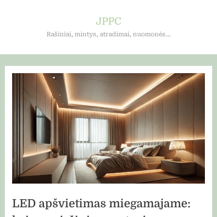
Skip
to
JPPC
content
Rašiniai, mintys, atradimai, nuomonės…
LED apšvietimas miegamajame: