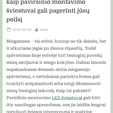
kaip paviršinio montavimo
šviestuvai gali pagerinti jūsų
poilsį
Posted
By
2024-09-29
Adas
on
Miegamasis – tai erdvė, kurioje ne tik ilsimės, bet
ir atkuriame jėgas po dienos rūpesčių. Todėl
apšvietimas šioje erdvėje turi tiesioginį poveikį
mūsų savijautai ir miego kokybei. Dažnai žmonės
nepakankamai dėmesio skiria miegamojo
apšvietimui, o netinkamai parinkta šviesa gali
trukdyti atsipalaiduoti arba netgi išbalansuoti
mūsų biologinį laikrodį. Kaip tai pakeisti?
Paviršinio montavimo
LED šviestuvai
gali būti
itin naudingas sprendimas, nes jie leidžia lengvai
reguliuoti šviesos intensyvumą ir spalvinę