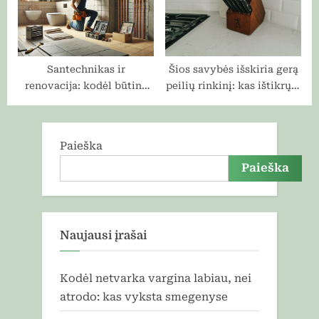
Santechnikas ir
Šios savybės išskiria gerą
renovacija: kodėl būtina
peilių rinkinį: kas ištikrųjų
atlikti pilną vamzdynų
svarbu?
patikrą prieš didelę būsto
renovaciją?
Paieška
Paieška
Naujausi įrašai
Kodėl netvarka vargina labiau, nei
atrodo: kas vyksta smegenyse