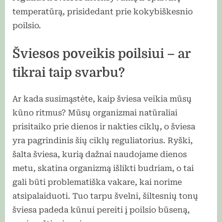
temperatūrą, prisidedant prie kokybiškesnio
poilsio.
Šviesos poveikis poilsiui – ar
tikrai taip svarbu?
Ar kada susimąstėte, kaip šviesa veikia mūsų
kūno ritmus? Mūsų organizmai natūraliai
prisitaiko prie dienos ir nakties ciklų, o šviesa
yra pagrindinis šių ciklų reguliatorius. Ryški,
šalta šviesa, kurią dažnai naudojame dienos
metu, skatina organizmą išlikti budriam, o tai
gali būti problematiška vakare, kai norime
atsipalaiduoti. Tuo tarpu švelni, šiltesnių tonų
šviesa padeda kūnui pereiti į poilsio būseną,