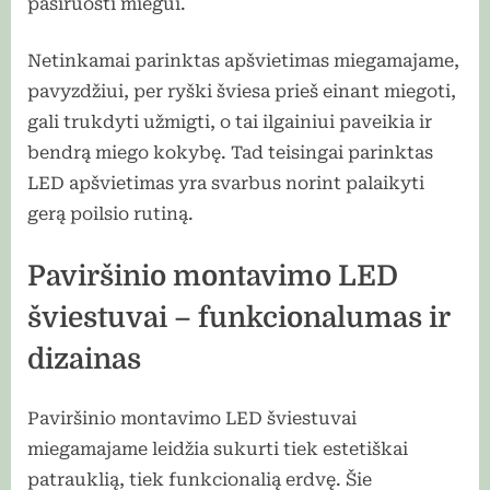
pasiruošti miegui.
Netinkamai parinktas apšvietimas miegamajame,
pavyzdžiui, per ryški šviesa prieš einant miegoti,
gali trukdyti užmigti, o tai ilgainiui paveikia ir
bendrą miego kokybę. Tad teisingai parinktas
LED apšvietimas yra svarbus norint palaikyti
gerą poilsio rutiną.
Paviršinio montavimo LED
šviestuvai – funkcionalumas ir
dizainas
Paviršinio montavimo LED šviestuvai
miegamajame leidžia sukurti tiek estetiškai
patrauklią, tiek funkcionalią erdvę. Šie