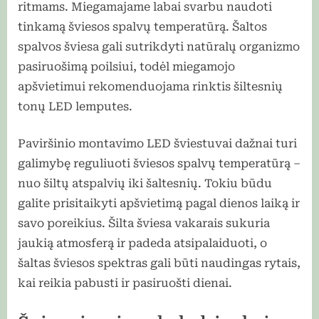
ritmams. Miegamajame labai svarbu naudoti
tinkamą šviesos spalvų temperatūrą. Šaltos
spalvos šviesa gali sutrikdyti natūralų organizmo
pasiruošimą poilsiui, todėl miegamojo
apšvietimui rekomenduojama rinktis šiltesnių
tonų LED lemputes.
Paviršinio montavimo LED šviestuvai dažnai turi
galimybę reguliuoti šviesos spalvų temperatūrą –
nuo šiltų atspalvių iki šaltesnių. Tokiu būdu
galite prisitaikyti apšvietimą pagal dienos laiką ir
savo poreikius. Šilta šviesa vakarais sukuria
jaukią atmosferą ir padeda atsipalaiduoti, o
šaltas šviesos spektras gali būti naudingas rytais,
kai reikia pabusti ir pasiruošti dienai.