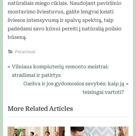
natūraliais miego ciklais. Naudojant paviršinio
montavimo šviestuvus, galite lengvai keisti
šviesos intensyvumą ir spalvų spektrą, taip
padėdami savo kūnui pereiti į natūralią poilsio
būseną.
Patarimai
Navigacija
P
Vilniaus kompiuterių remonto meistrai:
r
atradimai ir patirtys
tarp
e
N
Garšva ir jos gydomosios savybės: kaip ją
įrašų
v
e
teisingai vartoti?
i
x
More Related Articles
o
t
u
P
s
o
P
s