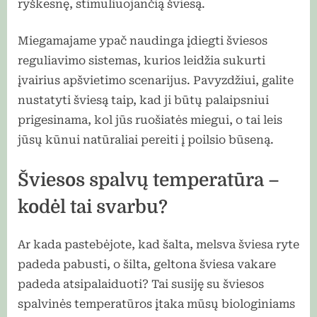
ryškesnę, stimuliuojančią šviesą.
Miegamajame ypač naudinga įdiegti šviesos
reguliavimo sistemas, kurios leidžia sukurti
įvairius apšvietimo scenarijus. Pavyzdžiui, galite
nustatyti šviesą taip, kad ji būtų palaipsniui
prigesinama, kol jūs ruošiatės miegui, o tai leis
jūsų kūnui natūraliai pereiti į poilsio būseną.
Šviesos spalvų temperatūra –
kodėl tai svarbu?
Ar kada pastebėjote, kad šalta, melsva šviesa ryte
padeda pabusti, o šilta, geltona šviesa vakare
padeda atsipalaiduoti? Tai susiję su šviesos
spalvinės temperatūros įtaka mūsų biologiniams