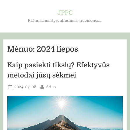
Skip
to
JPPC
content
Rašiniai, mintys, atradimai, nuomonės…
Mėnuo:
2024 liepos
Kaip pasiekti tikslų? Efektyvūs
metodai jūsų sėkmei
Posted
By
2024-07-08
Adas
on