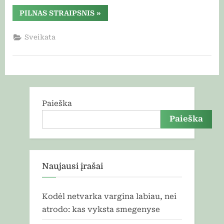
“Kuo
PILNAS STRAIPSNIS
»
svarbi
psichinė
sveikata?
Sveikata
Jos
poveikis
gerovei
ir
kasdieniam
gyvenimui”
Paieška
Paieška
Naujausi įrašai
Kodėl netvarka vargina labiau, nei
atrodo: kas vyksta smegenyse