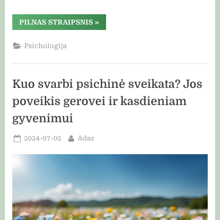
“Kaip
PILNAS STRAIPSNIS
»
pasiekti
tikslų?
Efektyvūs
Psichologija
metodai
jūsų
sėkmei”
Kuo svarbi psichinė sveikata? Jos
poveikis gerovei ir kasdieniam
gyvenimui
Posted
By
2024-07-02
Adas
on