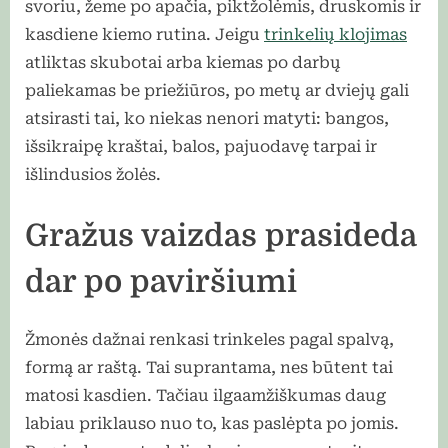
svoriu, žeme po apačia, piktžolėmis, druskomis ir
kasdiene kiemo rutina. Jeigu
trinkelių klojimas
atliktas skubotai arba kiemas po darbų
paliekamas be priežiūros, po metų ar dviejų gali
atsirasti tai, ko niekas nenori matyti: bangos,
išsikraipę kraštai, balos, pajuodavę tarpai ir
išlindusios žolės.
Gražus vaizdas prasideda
dar po paviršiumi
Žmonės dažnai renkasi trinkeles pagal spalvą,
formą ar raštą. Tai suprantama, nes būtent tai
matosi kasdien. Tačiau ilgaamžiškumas daug
labiau priklauso nuo to, kas paslėpta po jomis.