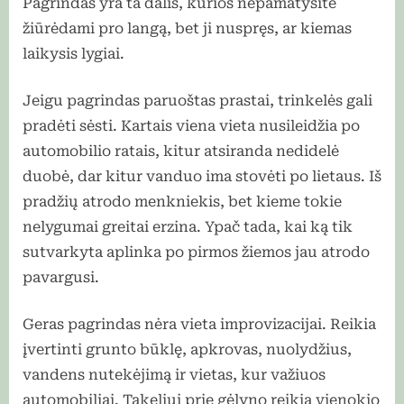
Pagrindas yra ta dalis, kurios nepamatysite
žiūrėdami pro langą, bet ji nuspręs, ar kiemas
laikysis lygiai.
Jeigu pagrindas paruoštas prastai, trinkelės gali
pradėti sėsti. Kartais viena vieta nusileidžia po
automobilio ratais, kitur atsiranda nedidelė
duobė, dar kitur vanduo ima stovėti po lietaus. Iš
pradžių atrodo menkniekis, bet kieme tokie
nelygumai greitai erzina. Ypač tada, kai ką tik
sutvarkyta aplinka po pirmos žiemos jau atrodo
pavargusi.
Geras pagrindas nėra vieta improvizacijai. Reikia
įvertinti grunto būklę, apkrovas, nuolydžius,
vandens nutekėjimą ir vietas, kur važiuos
automobiliai. Takeliui prie gėlyno reikia vienokio