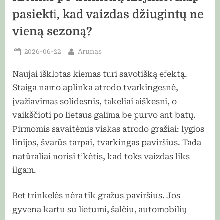
pasiekti, kad vaizdas džiugintų ne
vieną sezoną?
Posted
By
2026-06-22
Arunas
on
Naujai išklotas kiemas turi savotišką efektą.
Staiga namo aplinka atrodo tvarkingesnė,
įvažiavimas solidesnis, takeliai aiškesni, o
vaikščioti po lietaus galima be purvo ant batų.
Pirmomis savaitėmis viskas atrodo gražiai: lygios
linijos, švarūs tarpai, tvarkingas paviršius. Tada
natūraliai norisi tikėtis, kad toks vaizdas liks
ilgam.
Bet trinkelės nėra tik gražus paviršius. Jos
gyvena kartu su lietumi, šalčiu, automobilių