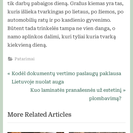
tik darbų pabaigos dieną. Gražus kiemas yra tas,
kuris išlieka tvarkingas po lietaus, po žiemos, po
automobilių ratų ir po kasdienio gyvenimo.
Būtent tada trinkelės tampa ne vien danga, o
namo aplinkos dalimi, kuri tyliai kuria tvarką
kiekvieną dieną.
Patarimai
Navigacija
P
Kodėl dokumentų vertimo paslaugų paklausa
r
Lietuvoje nuolat auga
tarp
e
N
Kuo laminatės pranašesnės už estetinį
įrašų
v
e
plombavimą?
i
x
More Related Articles
o
t
u
P
s
o