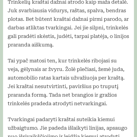
Trinkelių kraštai dažnai atrodo kaip maža detalė.
Juk svarbiausia vidurys, raštas, spalva, bendras
plotas. Bet būtent kraštai dažnai pirmi parodo, ar
darbas atliktas tvarkingai. Jei jie silpni, trinkelės
gali pradėti skėstis, judėti, tarpai platėja, o linijos
praranda aiškumą.
Tai ypač matosi ten, kur trinkelės ribojasi su
veja, gėlynais ar žvyru. Žolė plečiasi, žemė juda,
automobilio ratas kartais užvažiuoja per kraštą.
Jei kraštai nesutvirtinti, paviršius po truputį
praranda formą. Tada net brangios ir gražios
trinkelės pradeda atrodyti netvarkingai.
Tvarkingai padaryti kraštai suteikia kiemui
užbaigtumo. Jie padeda išlaikyti linijas, apsaugo
nuo išsivaikščiojimo ir leidžia kiemui atrodyti