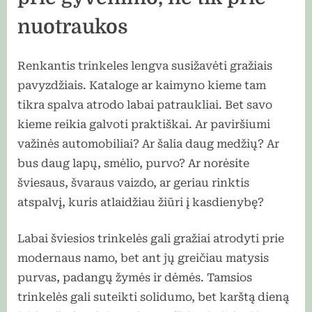
nuotraukos
Renkantis trinkeles lengva susižavėti gražiais
pavyzdžiais. Kataloge ar kaimyno kieme tam
tikra spalva atrodo labai patraukliai. Bet savo
kieme reikia galvoti praktiškai. Ar paviršiumi
važinės automobiliai? Ar šalia daug medžių? Ar
bus daug lapų, smėlio, purvo? Ar norėsite
šviesaus, švaraus vaizdo, ar geriau rinktis
atspalvį, kuris atlaidžiau žiūri į kasdienybę?
Labai šviesios trinkelės gali gražiai atrodyti prie
modernaus namo, bet ant jų greičiau matysis
purvas, padangų žymės ir dėmės. Tamsios
trinkelės gali suteikti solidumo, bet karštą dieną