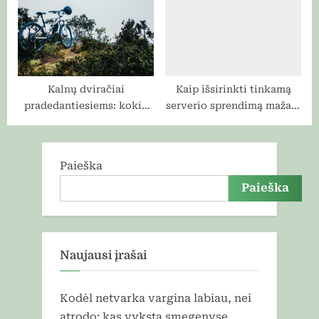
skaitytojų manipuliavimas
Kalnų dviračiai
Kaip išsirinkti tinkamą
pradedantiesiems: kokio
serverio sprendimą mažam
tau tikrai reikia, o koks
verslui: detalus gidas nuo
bus per sunkus
planavimo iki diegimo
Paieška
Paieška
Naujausi įrašai
Kodėl netvarka vargina labiau, nei
atrodo: kas vyksta smegenyse