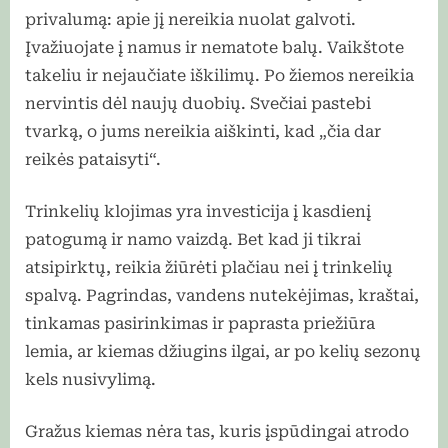
privalumą: apie jį nereikia nuolat galvoti.
Įvažiuojate į namus ir nematote balų. Vaikštote
takeliu ir nejaučiate iškilimų. Po žiemos nereikia
nervintis dėl naujų duobių. Svečiai pastebi
tvarką, o jums nereikia aiškinti, kad „čia dar
reikės pataisyti“.
Trinkelių klojimas yra investicija į kasdienį
patogumą ir namo vaizdą. Bet kad ji tikrai
atsipirktų, reikia žiūrėti plačiau nei į trinkelių
spalvą. Pagrindas, vandens nutekėjimas, kraštai,
tinkamas pasirinkimas ir paprasta priežiūra
lemia, ar kiemas džiugins ilgai, ar po kelių sezonų
kels nusivylimą.
Gražus kiemas nėra tas, kuris įspūdingai atrodo