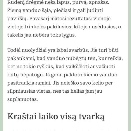
Rudenį drėgmė neša lapus, purvą, apnašas.
Žiemą vanduo šąla, plečiasi ir gali judinti
paviršių. Pavasarį matosi rezultatas: vienoje
vietoje trinkelės pakilusios, kitoje nusėdusios, o
takelis jau nebėra toks lygus.
Todėl nuolydžiai yra labai svarbūs. Jie turi būti
pakankami, kad vanduo nubėgtų ten, kur reikia,
bet ne tokie ryškūs, kad vaikščioti ar važiuoti
būtų nepatogu. Iš gerai pakloto kiemo vanduo
pasitraukia ramiai. Jis neieško savo kelio per
silpniausias vietas, nes tas kelias jam jau
suplanuotas.
Kraštai laiko visą tvarką