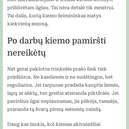
prižiūrėtam ilgiau. Tai nėra detalė tik meistrui.
Tai dalis, kurią kiemo šeimininkas matys
kiekvieną sezoną.
Po darbų kiemo pamiršti
nereikėtų
Net gerai paklotos trinkelės prašo šiek tiek
priežiūros. Ne kasdienės ir ne sudėtingos, bet
reguliarios. Jei tarpuose pradeda kauptis žemės,
lapų ar sėklų, ten greitai atsiranda piktžolės. Jei
paviršius ilgai neplaunamas, jis pilkėja, tamsėja,
praranda tą švarų pirmų mėnesių vaizdą.
Daug kas laukia, kol kiemas akivaizdžiai