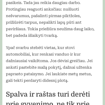
pasikeis. Tada jau reikia daugiau darbo.
Protingiau reaguoti anksčiau: nušluoti
nešvarumus, pašalinti pirmas piktžoles,
prižiūrėti tarpus, nepalikti lapų pūti ant
paviršiaus. Tokia priežiūra neužima daug laiko,
bet padeda išlaikyti tvarką.
Ypač svarbu stebėti vietas, kur stovi
automobiliai, kur renkasi vanduo ir kur
dažniausiai vaikštoma. Jos dėvisi greičiau. Jei
anksti pastebite mažą pokytį, dažnai užtenka
paprasto pataisymo. Jei laukiate metų metus,
gali tekti perdaryti didesnį plotą.
Spalva ir raštas turi derėti
prie gyvenimo, ne tik prie