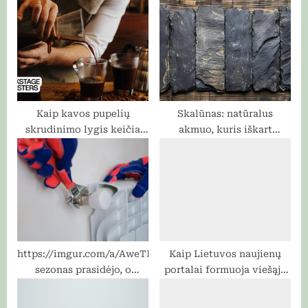
P
s
o
t
s
:
t
:
Kaip kavos pupelių
Skalūnas: natūralus
skrudinimo lygis keičia
akmuo, kuris iškart
gėrimo skonį?
sukuria „architektūrinį“
vaizdą – kur jį naudoti
protingiausiai?
https://imgur.com/a/AweTL5gŠildymo
Kaip Lietuvos naujienų
sezonas prasidėjo, o
portalai formuoja viešąją
radiatoriai šildo
nuomonę: algoritmai,
nevienodai – ką daryti
redakciniai sprendimai ir