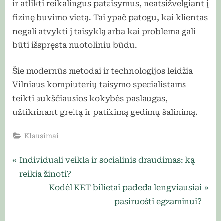
ir atlikti reikalingus pataisymus, neatsižvelgiant į
fizinę buvimo vietą. Tai ypač patogu, kai klientas
negali atvykti į taisyklą arba kai problema gali
būti išspręsta nuotoliniu būdu.
Šie modernūs metodai ir technologijos leidžia
Vilniaus kompiuterių taisymo specialistams
teikti aukščiausios kokybės paslaugas,
užtikrinant greitą ir patikimą gedimų šalinimą.
Klausimai
Navigacija
P
Individuali veikla ir socialinis draudimas: ką
r
reikia žinoti?
tarp
e
N
Kodėl KET bilietai padeda lengviausiai
įrašų
v
e
pasiruošti egzaminui?
i
x