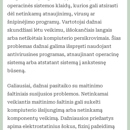
operacinės sistemos klaidų, kurios gali atsirasti
dėl netinkamų atnaujinimų, virusų ar
šnipinėjimo programų. Vartotojai dažnai
skundžiasi lėtu veikimu, iššokančiais langais
arba netikėtais kompiuterio persikrovimais. Šias
problemas dažnai galima išspręsti naudojant
antivirusines programas, atnaujinant operacinę
sistemą arba atstatant sistemą į ankstesnę
būseną.
Galiausiai, dažnai pasitaiko su maitinimo
šaltiniais susijusios problemos. Netinkamai
veikiantis maitinimo šaltinis gali sukelti
kompiuterio išsijungimą arba netinkamą
komponentų veikimą. Dažniausios priežastys
apima elektrostatinius šokus, fizinį pažeidimą