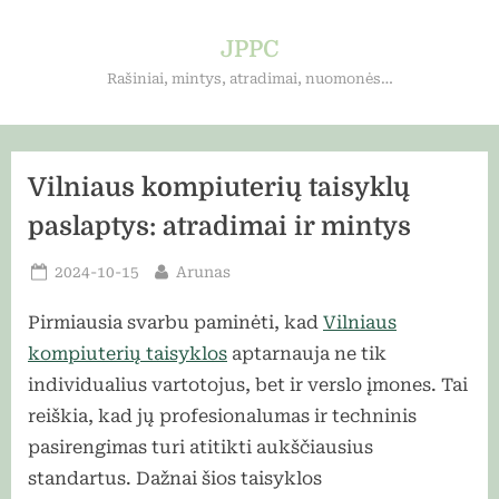
Skip
to
JPPC
content
Rašiniai, mintys, atradimai, nuomonės…
Vilniaus kompiuterių taisyklų
paslaptys: atradimai ir mintys
Posted
By
2024-10-15
Arunas
on
Pirmiausia svarbu paminėti, kad
Vilniaus
kompiuterių taisyklos
aptarnauja ne tik
individualius vartotojus, bet ir verslo įmones. Tai
reiškia, kad jų profesionalumas ir techninis
pasirengimas turi atitikti aukščiausius
standartus. Dažnai šios taisyklos