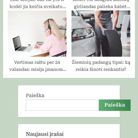
kodėl jis keičia sveikatos
girliandas palieka kabėti
pasaulį?
ištisus metus
Vertimas raštu per 24
Žieminių padangų tipai: ką
valandas: misija įmanoma
reikia žinoti renkantis?
ar rizikinga?
Paieška
Paieška
Naujausi įrašai