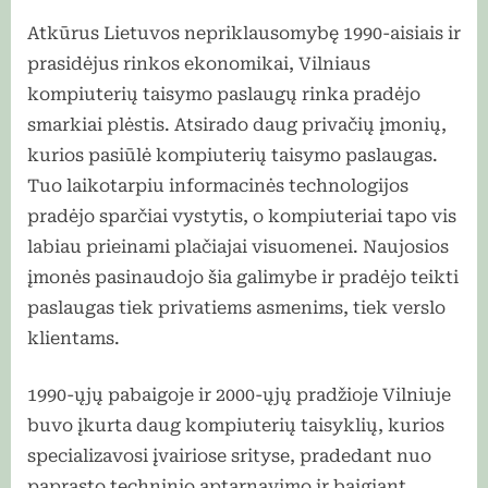
Atkūrus Lietuvos nepriklausomybę 1990-aisiais ir
prasidėjus rinkos ekonomikai, Vilniaus
kompiuterių taisymo paslaugų rinka pradėjo
smarkiai plėstis. Atsirado daug privačių įmonių,
kurios pasiūlė kompiuterių taisymo paslaugas.
Tuo laikotarpiu informacinės technologijos
pradėjo sparčiai vystytis, o kompiuteriai tapo vis
labiau prieinami plačiajai visuomenei. Naujosios
įmonės pasinaudojo šia galimybe ir pradėjo teikti
paslaugas tiek privatiems asmenims, tiek verslo
klientams.
1990-ųjų pabaigoje ir 2000-ųjų pradžioje Vilniuje
buvo įkurta daug kompiuterių taisyklių, kurios
specializavosi įvairiose srityse, pradedant nuo
paprasto techninio aptarnavimo ir baigiant