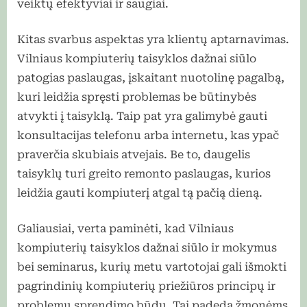
veiktų efektyviai ir saugiai.
Kitas svarbus aspektas yra klientų aptarnavimas.
Vilniaus kompiuterių taisyklos dažnai siūlo
patogias paslaugas, įskaitant nuotolinę pagalbą,
kuri leidžia spręsti problemas be būtinybės
atvykti į taisyklą. Taip pat yra galimybė gauti
konsultacijas telefonu arba internetu, kas ypač
praverčia skubiais atvejais. Be to, daugelis
taisyklų turi greito remonto paslaugas, kurios
leidžia gauti kompiuterį atgal tą pačią dieną.
Galiausiai, verta paminėti, kad Vilniaus
kompiuterių taisyklos dažnai siūlo ir mokymus
bei seminarus, kurių metu vartotojai gali išmokti
pagrindinių kompiuterių priežiūros principų ir
problemų sprendimo būdų. Tai padeda žmonėms