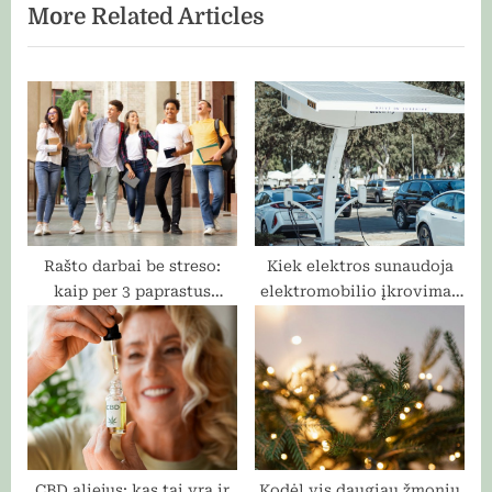
More Related Articles
o
t
u
P
s
o
P
s
o
t
s
:
t
:
Rašto darbai be streso:
Kiek elektros sunaudoja
kaip per 3 paprastus
elektromobilio įkrovimas
žingsnius užtikrinti
per mėnesį?
sėkmę?
CBD aliejus: kas tai yra ir
Kodėl vis daugiau žmonių