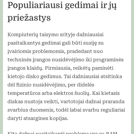
Populiariausi gedimai ir jų
priežastys
Kompiuterių taisymo srityje dažniausiai
pasitaikantys gedimai gali būti susiję su
įvairiomis problemomis, pradedant nuo
techninės įrangos nusidėvėjimo iki programinės
įrangos klaidų. Pirmiausia, reikėtų paminėti
kietojo disko gedimus. Tai dažniausiai atsitinka
dėl fizinio nusidėvėjimo, per didelės
temperatūros arba elektros šuolių. Kai kietasis
diskas nustoja veikti, vartotojai dažnai praranda
svarbius duomenis, todėl labai svarbu reguliariai
daryti atsargines kopijas.
Kita dažnai pasitaikanti problema yra su RAM