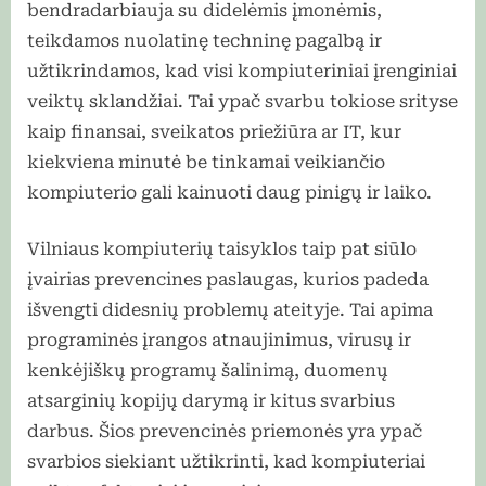
bendradarbiauja su didelėmis įmonėmis,
teikdamos nuolatinę techninę pagalbą ir
užtikrindamos, kad visi kompiuteriniai įrenginiai
veiktų sklandžiai. Tai ypač svarbu tokiose srityse
kaip finansai, sveikatos priežiūra ar IT, kur
kiekviena minutė be tinkamai veikiančio
kompiuterio gali kainuoti daug pinigų ir laiko.
Vilniaus kompiuterių taisyklos taip pat siūlo
įvairias prevencines paslaugas, kurios padeda
išvengti didesnių problemų ateityje. Tai apima
programinės įrangos atnaujinimus, virusų ir
kenkėjiškų programų šalinimą, duomenų
atsarginių kopijų darymą ir kitus svarbius
darbus. Šios prevencinės priemonės yra ypač
svarbios siekiant užtikrinti, kad kompiuteriai