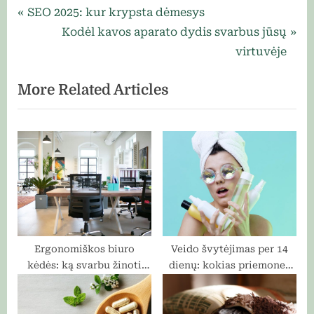
Navigacija
P
SEO 2025: kur krypsta dėmesys
r
N
Kodėl kavos aparato dydis svarbus jūsų
tarp
e
e
virtuvėje
įrašų
v
x
More Related Articles
i
t
o
P
u
o
s
s
P
t
o
:
s
t
:
Ergonomiškos biuro
Veido švytėjimas per 14
kėdės: ką svarbu žinoti
dienų: kokias priemones
prieš perkant
rinktis, kad matytum
pokytį?