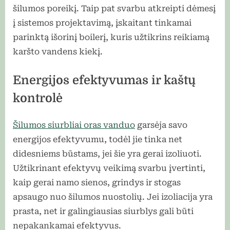
šilumos poreikį. Taip pat svarbu atkreipti dėmesį
į sistemos projektavimą, įskaitant tinkamai
parinktą išorinį boilerį, kuris užtikrins reikiamą
karšto vandens kiekį.
Energijos efektyvumas ir kaštų
kontrolė
Šilumos siurbliai oras vanduo
garsėja savo
energijos efektyvumu, todėl jie tinka net
didesniems būstams, jei šie yra gerai izoliuoti.
Užtikrinant efektyvų veikimą svarbu įvertinti,
kaip gerai namo sienos, grindys ir stogas
apsaugo nuo šilumos nuostolių. Jei izoliacija yra
prasta, net ir galingiausias siurblys gali būti
nepakankamai efektyvus.