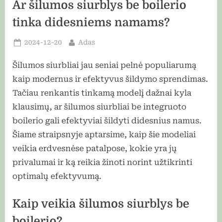
Ar šilumos siurblys be boilerio
tinka didesniems namams?
Posted
By
2024-12-20
Adas
on
Šilumos siurbliai jau seniai pelnė populiarumą
kaip modernus ir efektyvus šildymo sprendimas.
Tačiau renkantis tinkamą modelį dažnai kyla
klausimų, ar šilumos siurbliai be integruoto
boilerio gali efektyviai šildyti didesnius namus.
Šiame straipsnyje aptarsime, kaip šie modeliai
veikia erdvesnėse patalpose, kokie yra jų
privalumai ir ką reikia žinoti norint užtikrinti
optimalų efektyvumą.
Kaip veikia šilumos siurblys be
boilerio?