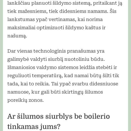
lankščiau planuoti šildymo sistemą, pritaikant ją
tiek mažesniems, tiek didesniems namams. Šis
lankstumas ypač vertinamas, kai norima
maksimaliai optimizuoti šildymo kaštus ir
našumą.
Dar vienas technologinis pranašumas yra
galimybė valdyti siurblį nuotoliniu būdu.
Išmaniosios valdymo sistemos leidžia stebėti ir
reguliuoti temperatūrą, kad namai būtų šilti tik
tada, kai to reikia. Tai ypač svarbu didesniuose
namuose, kur gali būti skirtingų šilumos
poreikių zonos.
Ar šilumos siurblys be boilerio
tinkamas jums?