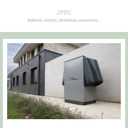
Skip
to
JPPC
content
Rašiniai, mintys, atradimai, nuomonės…