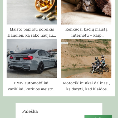
Maisto papildų poreikis
Renkuosi kačių maistą
šiandien: ką sako naujausi
internetu – kaip
moksliniai tyrimai?
neapsirikti?
BMW automobiliai:
Motociklininkai dalinasi,
varikliai, kuriuos meistrai
ką daryti, kad klaidos
myli ir kurių bijo
kelyje nebūtų
skausmingos
Paieška