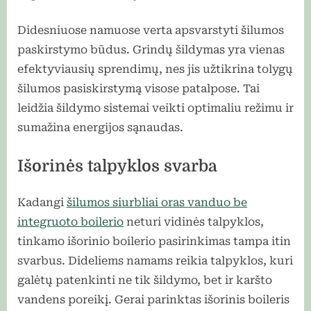
Didesniuose namuose verta apsvarstyti šilumos
paskirstymo būdus. Grindų šildymas yra vienas
efektyviausių sprendimų, nes jis užtikrina tolygų
šilumos pasiskirstymą visose patalpose. Tai
leidžia šildymo sistemai veikti optimaliu režimu ir
sumažina energijos sąnaudas.
Išorinės talpyklos svarba
Kadangi
šilumos siurbliai oras vanduo be
integruoto boilerio
neturi vidinės talpyklos,
tinkamo išorinio boilerio pasirinkimas tampa itin
svarbus. Dideliems namams reikia talpyklos, kuri
galėtų patenkinti ne tik šildymo, bet ir karšto
vandens poreikį. Gerai parinktas išorinis boileris