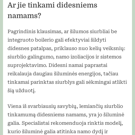
Ar jie tinkami didesniems
namams?
Pagrindinis klausimas, ar šilumos siurbliai be
integruoto boilerio gali efektyviai šildyti
didesnes patalpas, priklauso nuo kelių veiksnių:
siurblio galingumo, namo izoliacijos ir sistemos
suprojektavimo. Didesni namai paprastai
reikalauja daugiau šiluminės energijos, tačiau
tinkamai parinktas siurblys gali sėkmingai atlikti
šią užduotį.
Viena iš svarbiausių savybių, lemiančių siurblio
tinkamumą didesniems namams, yra jo šiluminė
galia. Specialistai rekomenduoja rinktis modelį,
kurio šiluminė galia atitinka namo dydį ir