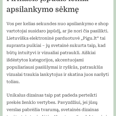
apsilankymo sėkmę
Vos per kelias sekundes nuo apsilankymo e shop
vartotojai susidaro įspūdį, ar jie nori čia pasilikti.
Lietuviška elektroninė parduotuvė „Pigu.lt“ tai
supranta puikiai – jų svetainė sukurta taip, kad
būtų intuityvi ir vizualiai patraukli. Aiškiai
išdėstytos kategorijos, akcentuojami
populiariausi pasiūlymai ir ryškūs, patrauklūs
vizualai traukia lankytojus ir skatina juos naršyti
toliau.
Unikalus dizainas taip pat padeda perteikti
prekės ženklo vertybes. Pavyzdžiui, jei jūsų
verslas pabrėžia tvarumą, svetainės dizainas