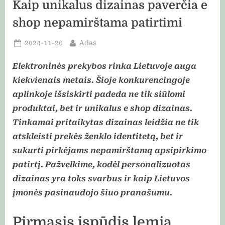
Kaip unikalus dizainas paverčia e
shop nepamirštama patirtimi
Posted
By
2024-11-20
Adas
on
Elektroninės prekybos rinka Lietuvoje auga
kiekvienais metais. Šioje konkurencingoje
aplinkoje išsiskirti padeda ne tik siūlomi
produktai, bet ir unikalus e shop dizainas.
Tinkamai pritaikytas dizainas leidžia ne tik
atskleisti prekės ženklo identitetą, bet ir
sukurti pirkėjams nepamirštamą apsipirkimo
patirtį. Pažvelkime, kodėl personalizuotas
dizainas yra toks svarbus ir kaip Lietuvos
įmonės pasinaudojo šiuo pranašumu.
Pirmasis įspūdis lemia