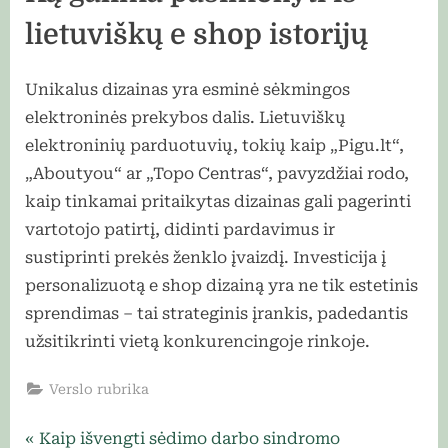
lietuviškų e shop istorijų
Unikalus dizainas yra esminė sėkmingos
elektroninės prekybos dalis. Lietuviškų
elektroninių parduotuvių, tokių kaip „Pigu.lt“,
„Aboutyou“ ar „Topo Centras“, pavyzdžiai rodo,
kaip tinkamai pritaikytas dizainas gali pagerinti
vartotojo patirtį, didinti pardavimus ir
sustiprinti prekės ženklo įvaizdį. Investicija į
personalizuotą e shop dizainą yra ne tik estetinis
sprendimas – tai strateginis įrankis, padedantis
užsitikrinti vietą konkurencingoje rinkoje.
Verslo rubrika
Navigacija
P
Kaip išvengti sėdimo darbo sindromo