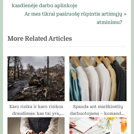
r
kasdienėje darbo aplinkoje
tarp
e
N
Ar mes tikrai pasiruošę rūpintis artimųjų
įrašų
v
e
atminimu?
i
x
More Related Articles
o
t
u
P
s
o
P
s
o
t
s
:
t
:
Karo rizika ir karo rizikos
Spauda ant marškinėlių
draudimas: kas tai yra,
darbuotojams – komandos
kaip tai veikia
dvasios stiprinimas, kuris
iš tiesų veikia