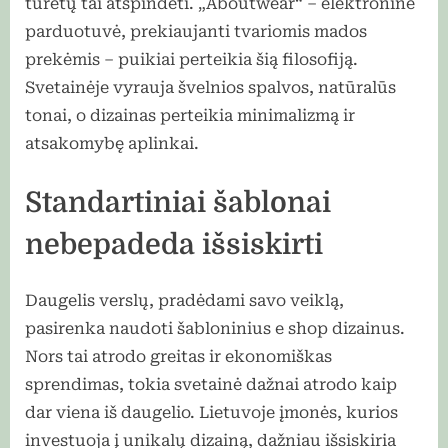
turėtų tai atspindėti. „Aboutwear“ – elektroninė
parduotuvė, prekiaujanti tvariomis mados
prekėmis – puikiai perteikia šią filosofiją.
Svetainėje vyrauja švelnios spalvos, natūralūs
tonai, o dizainas perteikia minimalizmą ir
atsakomybę aplinkai.
Standartiniai šablonai
nebepadeda išsiskirti
Daugelis verslų, pradėdami savo veiklą,
pasirenka naudoti šabloninius e shop dizainus.
Nors tai atrodo greitas ir ekonomiškas
sprendimas, tokia svetainė dažnai atrodo kaip
dar viena iš daugelio. Lietuvoje įmonės, kurios
investuoja į unikalų dizainą, dažniau išsiskiria