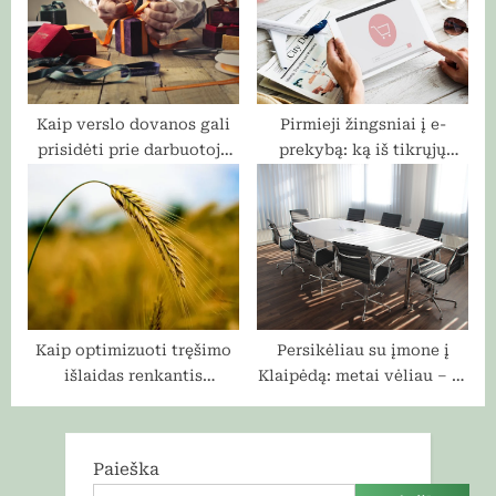
Kaip verslo dovanos gali
Pirmieji žingsniai į e-
prisidėti prie darbuotojų
prekybą: ką iš tikrųjų
lojalumo?
reikia žinoti pradedant
Kaip optimizuoti tręšimo
Persikėliau su įmone į
išlaidas renkantis
Klaipėdą: metai vėliau – ar
kompleksines trąšas
būčiau pakartojęs šį
sprendimą?
Paieška