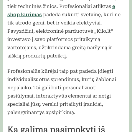
tiek techninės žinios. Profesionaliai atliktas
e
shop kūrimas
padeda sukurti svetainę, kuri ne
tik atrodo gerai, bet ir veikia efektyviai.
Pavyzdžiui, elektroninė parduotuvė „Kilo.lt“
investavo į savo platformos pritaikymą
vartotojams, užtikrindama greitą naršymą ir
aiškią produktų pateiktį.
Profesionalūs kūrėjai taip pat padeda įdiegti
individualizuotus sprendimus, kurių šablonai
nepalaiko. Tai gali būti personalizuoti
pasiūlymai, interaktyvūs elementai ar netgi
specialiai jūsų verslui pritaikyti įrankiai,
palengvinantys apsipirkimą.
Ką galima pasimokyti iš