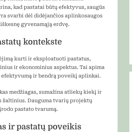
krina, kad pastatai būtų efektyvus, saugūs
yra svarbi dėl didėjančios aplinkosaugos
niškesnę gyvenamąją erdvę.
statų kontekste
imą kurti ir eksploatuoti pastatus,
alinius ir ekonominius aspektus. Tai apima
efektyvumą ir bendrą poveikį aplinkai.
kas medžiagas, sumažina atliekų kiekį ir
s šaltinius. Dauguma tvarių projektų
e įrodo pastato tvarumą.
 ir pastatų poveikis