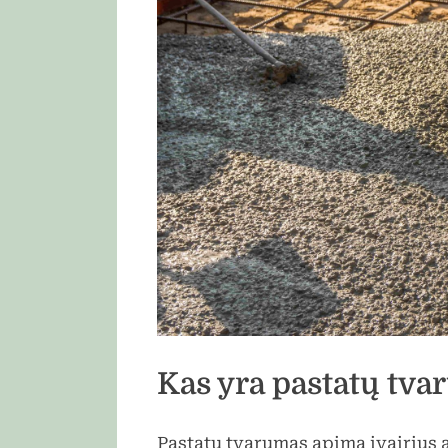
Kas yra pastatų tv
Pastatų tvarumas apima įvairius 