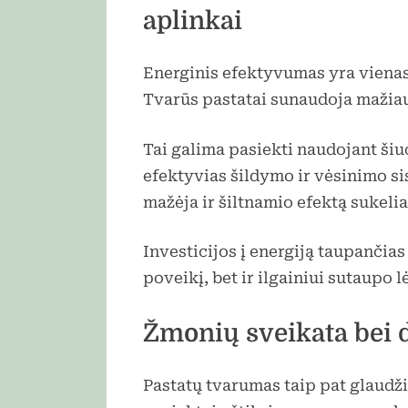
aplinkai
Energinis efektyvumas yra viena
Tvarūs pastatai sunaudoja mažiau 
Tai galima pasiekti naudojant šiu
efektyvias šildymo ir vėsinimo s
mažėja ir šiltnamio efektą sukeli
Investicijos į energiją taupančia
poveikį, bet ir ilgainiui sutaupo l
Žmonių sveikata bei 
Pastatų tvarumas taip pat glaudži