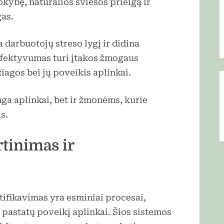
okybę, natūralios šviesos prieigą ir
as.
 darbuotojų streso lygį ir didina
efektyvumas turi įtakos žmogaus
iagos bei jų poveikis aplinkai.
nga aplinkai, bet ir žmonėms, kurie
s.
tinimas ir
tifikavimas yra esminiai procesai,
i pastatų poveikį aplinkai. Šios sistemos