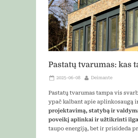
Pastatų tvarumas: kas ta
Posted
By
2025-06-08
Deimante
on
Pastatų tvarumas tampa vis svar
ypač kalbant apie aplinkosaugą i
projektavimą, statybą ir valdymą
poveikį aplinkai ir užtikrinti il
taupo energiją, bet ir prisideda p