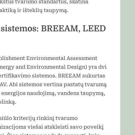
aukštus tvarumo standartus, skatina
ktiką ir išteklių taupymą.
mo sistemos: BREEAM, LEED
blishment Environmental Assessment
nergy and Environmental Design) yra dvi
sertifikavimo sistemos. BREEAM sukurtas
JAV. Abi sistemos vertina pastatų tvarumą
ant energijos naudojimą, vandens taupymą,
plinką.
siūlo kriterijų rinkinį tvarumo
zacijoms viešai atskleisti savo poveikį