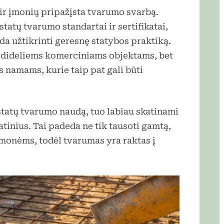
ir įmonių pripažįsta tvarumo svarbą.
statų tvarumo standartai ir sertifikatai,
a užtikrinti geresnę statybos praktiką.
k dideliems komerciniams objektams, bet
 namams, kurie taip pat gali būti
tatų tvarumo naudą, tuo labiau skatinami
atinius. Tai padeda ne tik tausoti gamtą,
žmonėms, todėl tvarumas yra raktas į