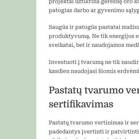
projektai užtikrina geresnę oro k
patogias darbo ar gyvenimo sąlyg
Saugūs ir patogūs pastatai mažina
produktyvumą. Ne tik energijos 
sveikatai, bet ir naudojamos medž
Investuoti į tvarumą ne tik naudi
kasdien naudojasi šiomis erdvėmi
Pastatų tvarumo ver
sertifikavimas
Pastatų tvarumo vertinimas ir ser
padedantys įvertinti ir patvirtint