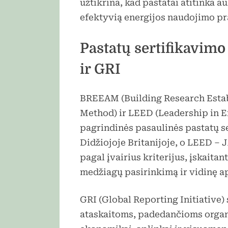
užtikrina, kad pastatai atitinka 
efektyvią energijos naudojimo pra
Pastatų sertifikavi
ir GRI
BREEAM (Building Research Esta
Method) ir LEED (Leadership in E
pagrindinės pasaulinės pastatų 
Didžiojoje Britanijoje, o LEED – 
pagal įvairius kriterijus, įskait
medžiagų pasirinkimą ir vidinę a
GRI (Global Reporting Initiative) 
ataskaitoms, padedančioms organi