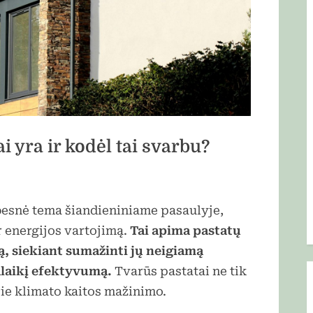
i yra ir kodėl tai svarbu?
besnė tema šiandieniniame pasaulyje,
r energijos vartojimą.
Tai apima pastatų
, siekiant sumažinti jų neigiamą
galaikį efektyvumą.
Tvarūs pastatai ne tik
rie klimato kaitos mažinimo.