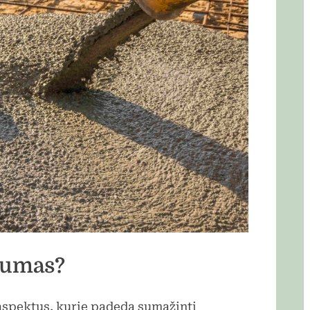
arumas?
aspektus, kurie padeda sumažinti