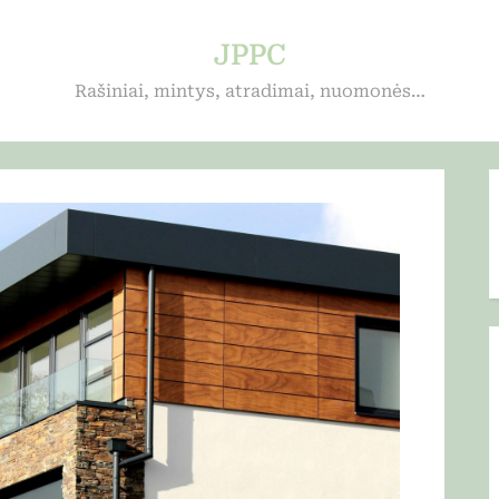
JPPC
Rašiniai, mintys, atradimai, nuomonės…