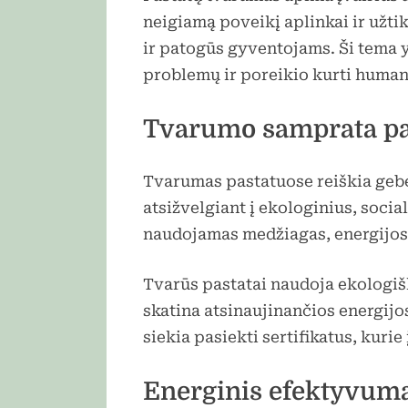
neigiamą poveikį aplinkai ir užti
ir patogūs gyventojams. Ši tema 
problemų ir poreikio kurti huma
Tvarumo samprata pa
Tvarumas pastatuose reiškia gebėj
atsižvelgiant į ekologinius, soci
naudojamas medžiagas, energijos 
Tvarūs pastatai naudoja ekologiš
skatina atsinaujinančios energijo
siekia pasiekti sertifikatus, kuri
Energinis efektyvumas