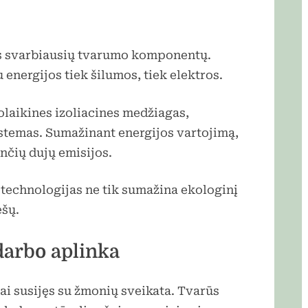
s svarbiausių tvarumo komponentų.
energijos tiek šilumos, tiek elektros.
olaikines izoliacines medžiagas,
istemas. Sumažinant energijos vartojimą,
ančių dujų emisijos.
s technologijas ne tik sumažina ekologinį
ėšų.
darbo aplinka
ai susijęs su žmonių sveikata. Tvarūs