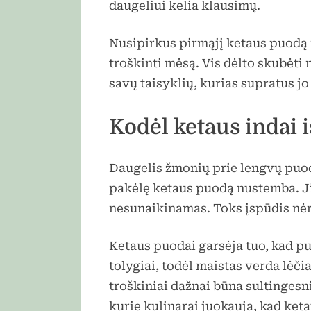
daugeliui kelia klausimų.
Nusipirkus pirmąjį ketaus puodą ne
troškinti mėsą. Vis dėlto skubėti 
savų taisyklių, kurias supratus jo
Kodėl ketaus indai iš
Daugelis žmonių prie lengvų puodų
pakėlę ketaus puodą nustemba. Ji
nesunaikinamas. Toks įspūdis nėr
Ketaus puodai garsėja tuo, kad pu
tolygiai, todėl maistas verda lėčia
troškiniai dažnai būna sultingesni
kurie kulinarai juokauja, kad ket