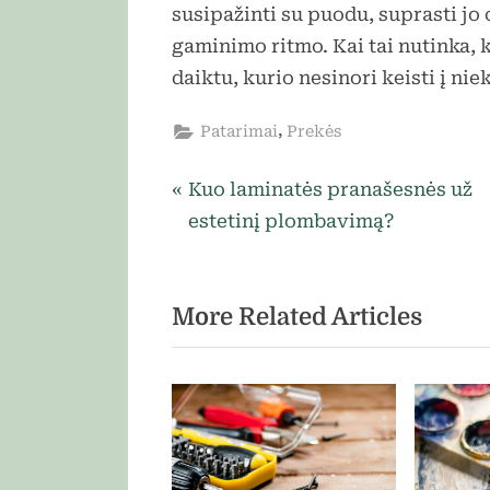
susipažinti su puodu, suprasti jo 
gaminimo ritmo. Kai tai nutinka,
daiktu, kurio nesinori keisti į niek
,
Patarimai
Prekės
P
Navigacija
Kuo laminatės pranašesnės už
r
estetinį plombavimą?
tarp
e
v
įrašų
More Related Articles
i
o
u
s
P
o