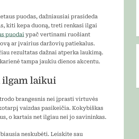
etaus puodas, dažniausiai prasideda
, kiti kepa duoną, treti renkasi ilgai
us puodai
ypač vertinami ruošiant
lovą ar įvairius daržovių patiekalus.
čiau rezultatas dažnai atperka laukimą.
karienė tampa jaukiu dienos akcentu.
 ilgam laikui
rodo brangesnis nei įprasti virtuvės
ikotarpį vaizdas pasikeičia. Kokybiškas
, o kartais net ilgiau nei jo savininkas.
biausia neskubėti. Leiskite sau