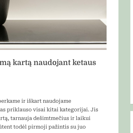
irmą kartą naudojant ketaus
iperkame ir iškart naudojame
 priklauso visai kitai kategorijai. Jis
rtą, tarnauja dešimtmečius ir laikui
tent todėl pirmoji pažintis su juo