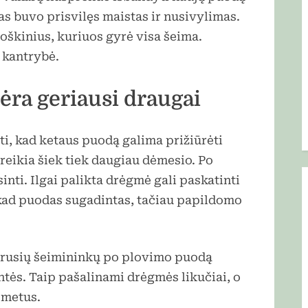
as buvo prisvilęs maistas ir nusivylimas.
roškinius, kuriuos gyrė visa šeima.
 kantrybė.
ėra geriausi draugai
i, kad ketaus puodą galima prižiūrėti
a reikia šiek tiek daugiau dėmesio. Po
nti. Ilgai palikta drėgmė gali paskatinti
 kad puodas sugadintas, tačiau papildomo
tyrusių šeimininkų po plovimo puodą
ntės. Taip pašalinami drėgmės likučiai, o
 metus.