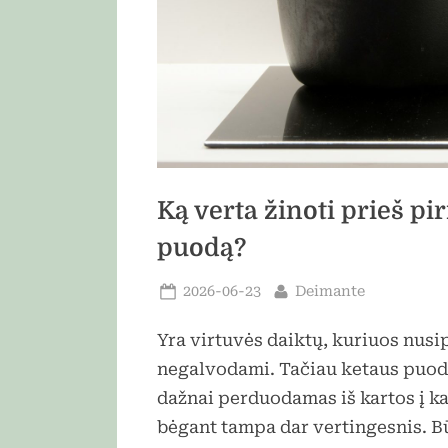
Ką verta žinoti prieš p
puodą?
Posted
By
2026-06-23
Deimante
on
Yra virtuvės daiktų, kuriuos nus
negalvodami. Tačiau ketaus puodas
dažnai perduodamas iš kartos į ka
bėgant tampa dar vertingesnis. Bū