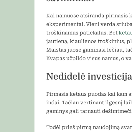
Kai namuose atsiranda pirmasis k
eksperimentai. Vieni verda sriubas
troškinamus patiekalus. Bet
keta
jautieną, kiaulienos troškinius, p
Maistas juose gaminasi lėčiau, ta
Kvapas užpildo visus namus, o va
Nedidelė investicija
Pirmasis ketaus puodas kai kam at
indai. Tačiau vertinant ilgesnį la
gaminys gali tarnauti dešimtmečius
Todėl prieš pirmą naudojimą svar