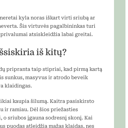
retai kyla noras iškart virti sriubą ar
neverta. Šis virtuvės pagalbininkas turi
 privalumai atsiskleidžia labai greitai.
siskiria iš kitų?
 pripranta taip stipriai, kad pirmą kartą
s sunkus, masyvus ir atrodo beveik
a klaidingas.
ikiai kaupia šilumą. Kaitra pasiskirsto
u ir ramiau. Dėl šios priežasties
, o sriubos įgauna sodresnį skonį. Kai
aus puodas atleidžia mažas klaidas, nes