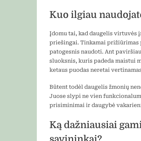
Kuo ilgiau naudojate
Įdomu tai, kad daugelis virtuvės 
priešingai. Tinkamai prižiūrimas
patogesnis naudoti. Ant paviršia
sluoksnis, kuris padeda maistui ma
ketaus puodas neretai vertinamas 
Būtent todėl daugelis žmonių neno
Juose slypi ne vien funkcionalum
prisiminimai ir daugybė vakarieni
Ką dažniausiai gam
savininkai?