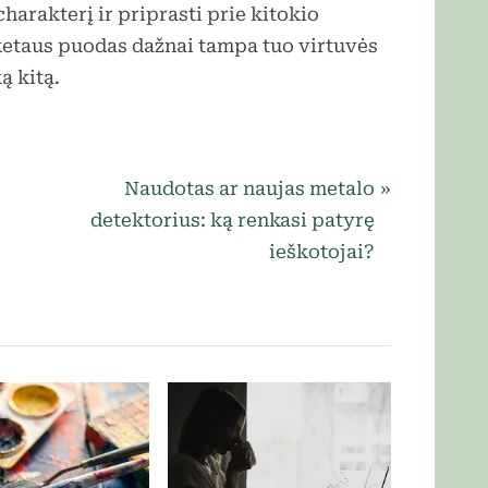
charakterį ir priprasti prie kitokio
 ketaus puodas dažnai tampa tuo virtuvės
ą kitą.
N
Naudotas ar naujas metalo
e
detektorius: ką renkasi patyrę
x
ieškotojai?
t
P
o
s
t
: