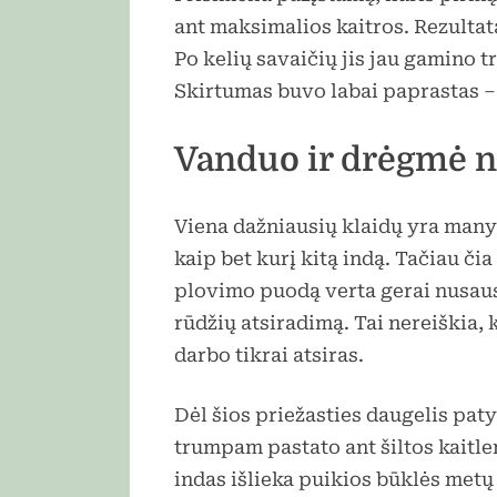
ant maksimalios kaitros. Rezultat
Po kelių savaičių jis jau gamino t
Skirtumas buvo labai paprastas –
Vanduo ir drėgmė n
Viena dažniausių klaidų yra manyt
kaip bet kurį kitą indą. Tačiau či
plovimo puodą verta gerai nusausi
rūdžių atsiradimą. Tai nereiškia,
darbo tikrai atsiras.
Dėl šios priežasties daugelis pa
trumpam pastato ant šiltos kaitle
indas išlieka puikios būklės metų