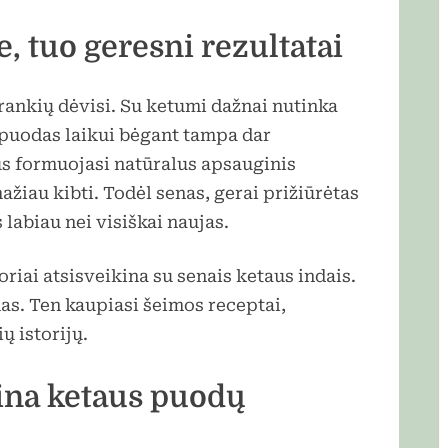
, tuo geresni rezultatai
įrankių dėvisi. Su ketumi dažnai nutinka
 puodas laikui bėgant tampa dar
us formuojasi natūralus apsauginis
žiau kibti. Todėl senas, gerai prižiūrėtas
labiau nei visiškai naujas.
riai atsisveikina su senais ketaus indais.
as. Ten kaupiasi šeimos receptai,
ų istorijų.
ina ketaus puodų