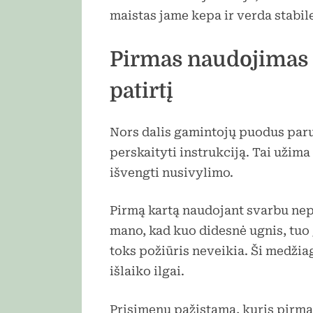
maistas jame kepa ir verda stabil
Pirmas naudojimas 
patirtį
Nors dalis gamintojų puodus paru
perskaityti instrukciją. Tai užim
išvengti nusivylimo.
Pirmą kartą naudojant svarbu nep
mano, kad kuo didesnė ugnis, tuo
toks požiūris neveikia. Ši medžiag
išlaiko ilgai.
Prisimenu pažįstamą, kuris pirm