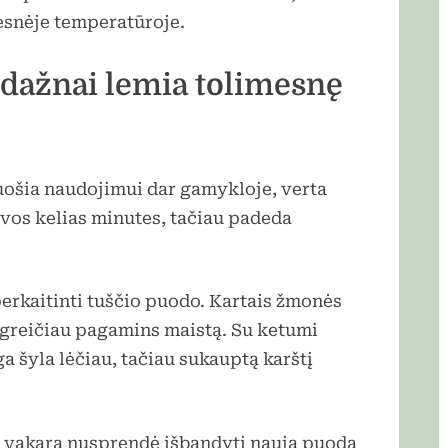
esnėje temperatūroje.
dažnai lemia tolimesnę
ošia naudojimui dar gamykloje, verta
a vos kelias minutes, tačiau padeda
erkaitinti tuščio puodo. Kartais žmonės
 greičiau pagamins maistą. Su ketumi
a šyla lėčiau, tačiau sukauptą karštį
ą vakarą nusprendė išbandyti naują puodą