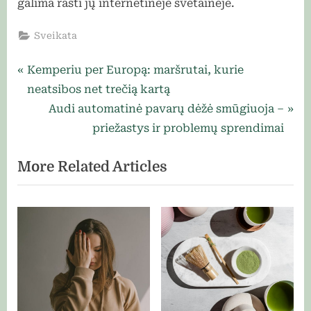
galima rasti jų internetinėje svetainėje.
Sveikata
Navigacija
P
Kemperiu per Europą: maršrutai, kurie
r
neatsibos net trečią kartą
tarp
e
N
Audi automatinė pavarų dėžė smūgiuoja –
įrašų
v
e
priežastys ir problemų sprendimai
i
x
More Related Articles
o
t
u
P
s
o
P
s
o
t
s
:
t
: