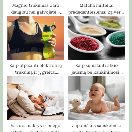
Magnio trūkumas daro
Matcha milteliai
daugiau nei galvojate –
pradedantiesiems: ką verta
štai signalai, kuriuos
žinoti prieš perkant?
ignoruojate
Kaip atpažinti elektrolitų
Kaip sumažinti alkio
trūkumą ir jį greitai
jausmą be kankinimosi?
atstatyti be perteklinio
Štai kas padeda!
cukraus
Vasaros naktys ir miego
Japoniškos sauskelnės: