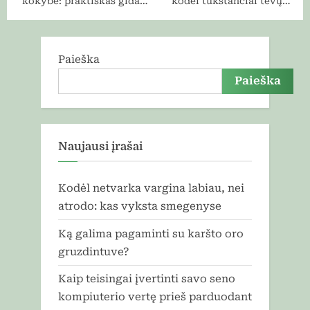
kokybė: praktiškas gidas
kodėl tūkstančiai tėvų
tiems, kurie negali užmigti
renkasi šias premium
kai šviesu
kokybės prekes?
Paieška
Paieška
Naujausi įrašai
Kodėl netvarka vargina labiau, nei
atrodo: kas vyksta smegenyse
Ką galima pagaminti su karšto oro
gruzdintuve?
Kaip teisingai įvertinti savo seno
kompiuterio vertę prieš parduodant