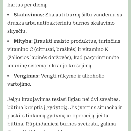
kartus per dieną.
Skalavimas
: Skalauti burną šiltu vandeniu su
druska arba antibakteriniu burnos skalavimo
skysčiu.
Mityba
: Įtraukti maisto produktus, turinčius
vitamino C (citrusai, braškės) ir vitamino K
(žaliosios lapinės daržovės), kad pagerintumėte
imuninę sistemą ir kraujo krešėjimą.
Vengimas
: Vengti rūkymo ir alkoholio
vartojimo.
Jeigu kraujavimas tęsiasi ilgiau nei dvi savaites,
būtina kreiptis į gydytoją. Jis įvertins situaciją ir
paskirs tinkamą gydymą ar operaciją, jei tai
būtina. Rūpindamiesi burnos sveikata, galima