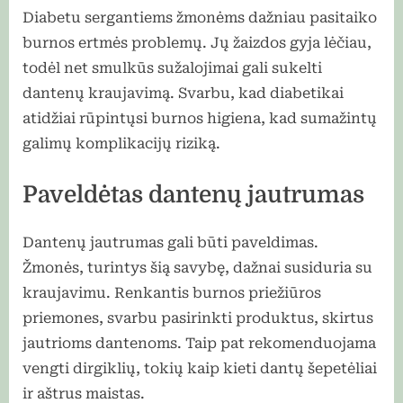
Diabetu sergantiems žmonėms dažniau pasitaiko
burnos ertmės problemų. Jų žaizdos gyja lėčiau,
todėl net smulkūs sužalojimai gali sukelti
dantenų kraujavimą. Svarbu, kad diabetikai
atidžiai rūpintųsi burnos higiena, kad sumažintų
galimų komplikacijų riziką.
Paveldėtas dantenų jautrumas
Dantenų jautrumas gali būti paveldimas.
Žmonės, turintys šią savybę, dažnai susiduria su
kraujavimu. Renkantis burnos priežiūros
priemones, svarbu pasirinkti produktus, skirtus
jautrioms dantenoms. Taip pat rekomenduojama
vengti dirgiklių, tokių kaip kieti dantų šepetėliai
ir aštrus maistas.