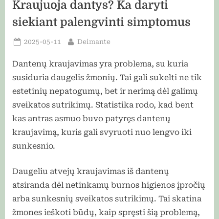
Kraujuoja dantys? Ka daryti
siekiant palengvinti simptomus
Posted
By
2025-05-11
Deimante
on
Dantenų kraujavimas yra problema, su kuria
susiduria daugelis žmonių. Tai gali sukelti ne tik
estetinių nepatogumų, bet ir nerimą dėl galimų
sveikatos sutrikimų. Statistika rodo, kad bent
kas antras asmuo buvo patyręs dantenų
kraujavimą, kuris gali svyruoti nuo lengvo iki
sunkesnio.
Daugeliu atvejų kraujavimas iš dantenų
atsiranda dėl netinkamų burnos higienos įpročių
arba sunkesnių sveikatos sutrikimų. Tai skatina
žmones ieškoti būdų, kaip spręsti šią problemą,