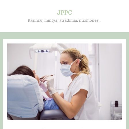
Skip
to
JPPC
content
Rašiniai, mintys, atradimai, nuomonės…