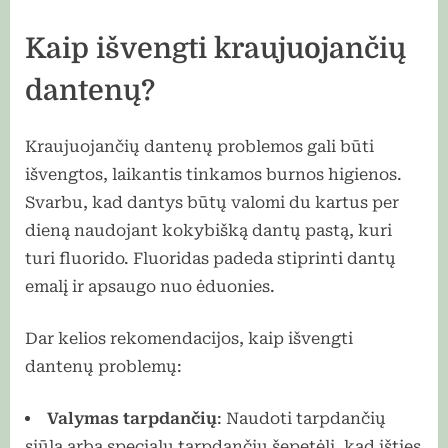
Kaip išvengti kraujuojančių
dantenų?
Kraujuojančių dantenų problemos gali būti
išvengtos, laikantis tinkamos burnos higienos.
Svarbu, kad dantys būtų valomi du kartus per
dieną naudojant kokybišką dantų pastą, kuri
turi fluorido. Fluoridas padeda stiprinti dantų
emalį ir apsaugo nuo ėduonies.
Dar kelios rekomendacijos, kaip išvengti
dantenų problemų:
Valymas tarpdančių
: Naudoti tarpdančių
siūlą arba specialų tarpdančių šepetėlį, kad išties