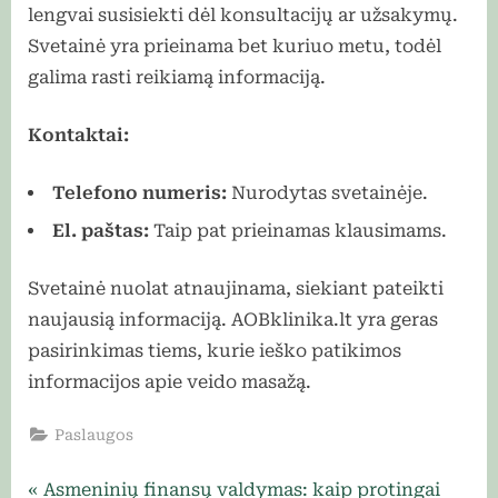
lengvai susisiekti dėl konsultacijų ar užsakymų.
Svetainė yra prieinama bet kuriuo metu, todėl
galima rasti reikiamą informaciją.
Kontaktai:
Telefono numeris:
Nurodytas svetainėje.
El. paštas:
Taip pat prieinamas klausimams.
Svetainė nuolat atnaujinama, siekiant pateikti
naujausią informaciją. AOBklinika.lt yra geras
pasirinkimas tiems, kurie ieško patikimos
informacijos apie veido masažą.
Paslaugos
Navigacija
P
Asmeninių finansų valdymas: kaip protingai