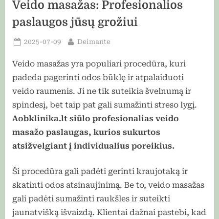
Veido masažas: Profesionalios
paslaugos jūsų grožiui
Posted
By
2025-07-09
Deimante
on
Veido masažas yra populiari procedūra, kuri
padeda pagerinti odos būklę ir atpalaiduoti
veido raumenis. Ji ne tik suteikia švelnumą ir
spindesį, bet taip pat gali sumažinti streso lygį.
Aobklinika.lt siūlo profesionalias veido
masažo paslaugas, kurios sukurtos
atsižvelgiant į individualius poreikius.
Ši procedūra gali padėti gerinti kraujotaką ir
skatinti odos atsinaujinimą. Be to, veido masažas
gali padėti sumažinti raukšles ir suteikti
jaunatvišką išvaizdą. Klientai dažnai pastebi, kad