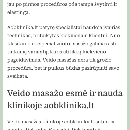
jau po pirmos procedūros oda tampa švytinti ir
elastinga.
Aobklinika.lt patyrę specialistai naudoja įvairias
technikas, pritaikytas kiekvienam klientui. Nuo
klasikinio iki specializuoto masažo galima rasti
tinkamą variantą, kuris atitiktų kiekvieno
pageidavimus. Veido masažas nėra tik grožio
procedūra, bet ir puikus būdas pasirūpinti savo
sveikata.
Veido masažo esmė ir nauda
klinikoje aobklinika.lt
Veido masažas klinikoje aobklinika.lt suteikia
naudos tiek odos išvaizdai, tiek bendrai