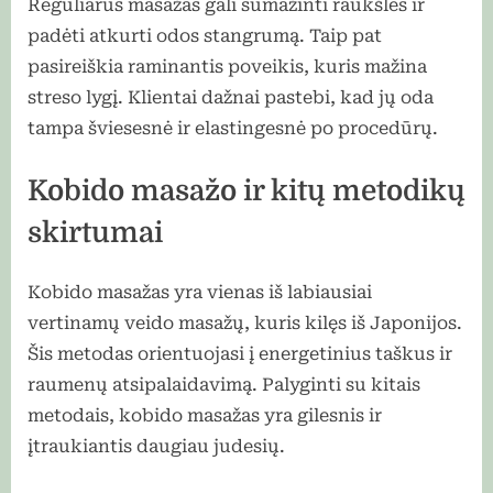
Reguliarus masažas gali sumažinti raukšles ir
padėti atkurti odos stangrumą. Taip pat
pasireiškia raminantis poveikis, kuris mažina
streso lygį. Klientai dažnai pastebi, kad jų oda
tampa šviesesnė ir elastingesnė po procedūrų.
Kobido masažo ir kitų metodikų
skirtumai
Kobido masažas yra vienas iš labiausiai
vertinamų veido masažų, kuris kilęs iš Japonijos.
Šis metodas orientuojasi į energetinius taškus ir
raumenų atsipalaidavimą. Palyginti su kitais
metodais, kobido masažas yra gilesnis ir
įtraukiantis daugiau judesių.