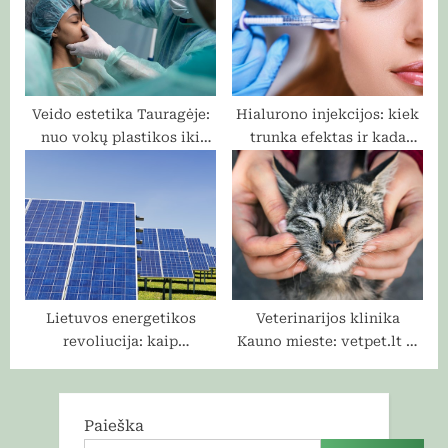
Veido estetika Tauragėje:
Hialurono injekcijos: kiek
nuo vokų plastikos iki
trunka efektas ir kada
visapusiško atjauninimo
norisi sugrįžti?
Lietuvos energetikos
Veterinarijos klinika
revoliucija: kaip
Kauno mieste: vetpet.lt —
gyventojai atranda saulės
Profesionalios gyvūnų
energijos naudą
priežiūros ir skubios
pagalbos paslaugos
Paieška