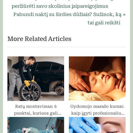
r
peržiūrėti savo skolinius įsipareigojimus
tarp
e
N
Pabundi naktį su širdies dūžiais? Sužinok, ką
įrašų
v
e
tai gali reikšti
i
x
More Related Articles
o
t
u
P
s
o
P
s
o
t
s
:
t
:
Ratų montavimas: 6
Gydomojo masažo kursai:
punktai, kuriuos gali
kaip įgyti profesionalius
įvertinti dar neišvažiavęs
įgūdžius ir žinias
iš serviso