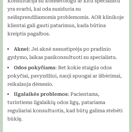
Konsultacija su kosmetologu ar kitu specialistu
yra svarbi, kai oda susiduria su
neišsprendžiamomis problemomis. AOB klinikoje
klientai gali gauti patarimus, kada būtina
kreiptis pagalbos.
Aknei
: Jei aknė nesustiprėja po pradinio
gydymo, laikas pasikonsultuoti su specialistu.
Odos pokyčiams
: Bet kokie staigūs odos
pokyčiai, pavyzdžiui, nauji spuogai ar išbėrimai,
reikalauja dėmesio.
Ilgalaikės problemos
: Pacientams,
turintiems ilgalaikių odos ligų, patariama
reguliariai konsultuotis, kad būtų galima stebėti
būklę.